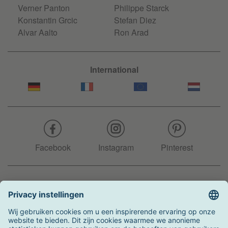
Verner Panton
Philippe Starck
Konstantin Grcic
Stefan Diez
Alvar Aalto
Ron Arad
International
Facebook
Instagram
Pinterest
Hotline
+31 204 990 283