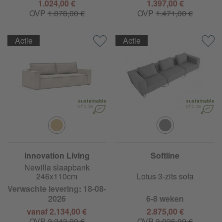
1.024,00 €
1.397,00 €
OVP
1.078,00 €
OVP
1.471,00 €
Actie
Actie
Innovation Living
Softline
Newilla slaapbank
246x110cm
Lotus 3-zits sofa
Verwachte levering: 18-08-
2026
6-8 weken
vanaf 2.134,00 €
2.875,00 €
OVP
2.243,00 €
OVP
3.026,00 €