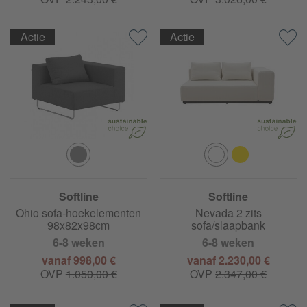
Actie
Actie
Softline
Softline
Ohio sofa-hoekelementen
Nevada 2 zits
98x82x98cm
sofa/slaapbank
6-8 weken
6-8 weken
vanaf 998,00 €
vanaf 2.230,00 €
OVP
1.050,00 €
OVP
2.347,00 €