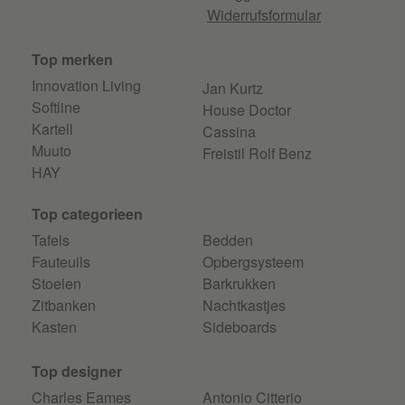
Widerrufsformular
Top merken
Innovation Living
Jan Kurtz
Softline
House Doctor
Kartell
Cassina
Muuto
Freistil Rolf Benz
HAY
Top categorieen
Tafels
Bedden
Fauteuils
Opbergsysteem
Stoelen
Barkrukken
Zitbanken
Nachtkastjes
Kasten
Sideboards
Top designer
Charles Eames
Antonio Citterio