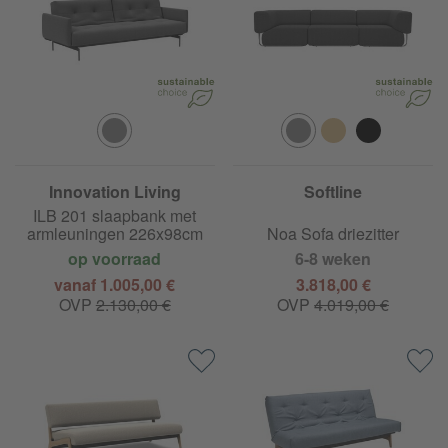
Innovation Living
Softline
ILB 201 slaapbank met
armleuningen 226x98cm
Noa Sofa driezitter
op voorraad
6-8 weken
vanaf 1.005,00 €
3.818,00 €
OVP
2.130,00 €
OVP
4.019,00 €