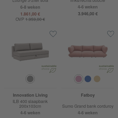
Lounge 3-ziter sofa
links/rechts bouclé
4-6 weken
6-8 weken
3.946,00 €
1.861,00 €
OVP
1.959,00 €
Innovation Living
Fatboy
ILB 400 slaapbank
200x103cm
Sumo Grand bank corduroy
4-6 weken
4-6 weken