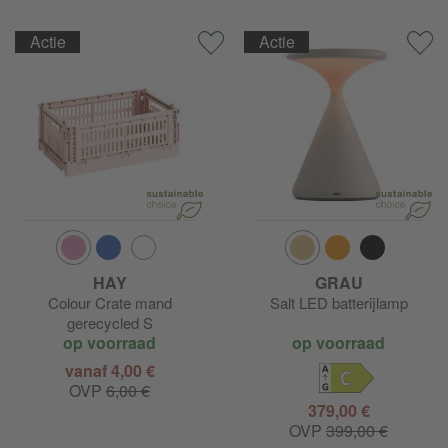
Actie
Actie
HAY
GRAU
Colour Crate mand
Salt LED batterijlamp
gerecycled S
op voorraad
op voorraad
vanaf 4,00 €
C
OVP
6,00 €
379,00 €
OVP
399,00 €