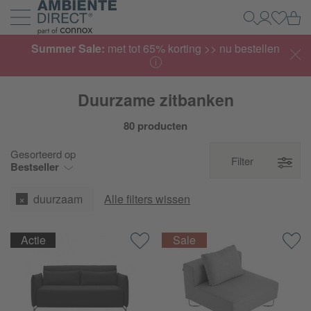
Home
Wi
Zoeken
Mijn acco
Inlogg
Navigatie uit- en inklappen
Summer Sale:
met tot 65% korting >> nu bestellen
Duurzame zitbanken
80 producten
Gesorteerd op
Filter
Bestseller
duurzaam
Alle filters wissen
Actie