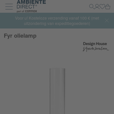
Home
Wi
Zoeken
Mijn acco
Inlogg
Navigatie uit- en inklappen
Summer Sale:
Voor u! Kosteloze verzending vanaf 100 € (met
met tot 65% korting >> nu bestellen
uitzondering van expeditiegoederen)
Fyr olielamp