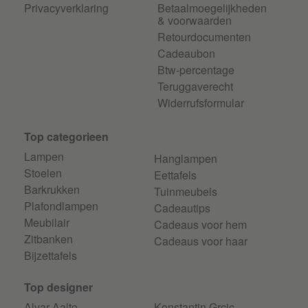
Privacyverklaring
Betaalmoegelijkheden
& voorwaarden
Retourdocumenten
Cadeaubon
Btw-percentage
Teruggaverecht
Widerrufsformular
Top categorieen
Lampen
Hanglampen
Stoelen
Eettafels
Barkrukken
Tuinmeubels
Plafondlampen
Cadeautips
Meubilair
Cadeaus voor hem
Zitbanken
Cadeaus voor haar
Bijzettafels
Top designer
Alvar Aalto
Konstantin Grcic