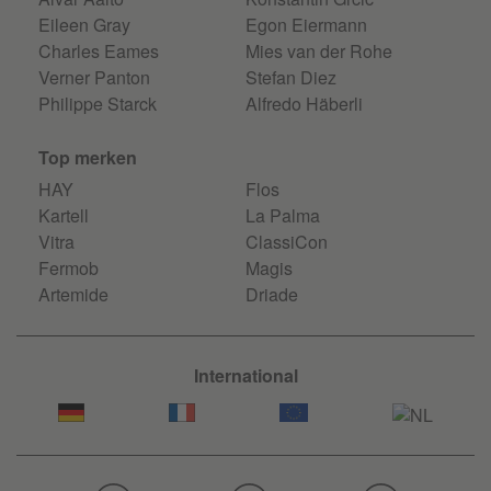
Eileen Gray
Egon Eiermann
Charles Eames
Mies van der Rohe
Verner Panton
Stefan Diez
Philippe Starck
Alfredo Häberli
Top merken
HAY
Flos
Kartell
La Palma
Vitra
ClassiCon
Fermob
Magis
Artemide
Driade
International