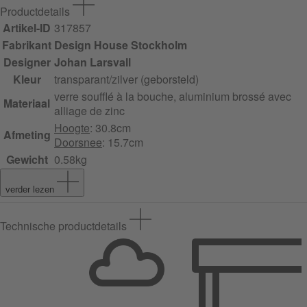
Productdetails
Artikel-ID
317857
Fabrikant
Design House Stockholm
Designer
Johan Larsvall
Kleur
transparant/zilver (geborsteld)
verre soufflé à la bouche, aluminium brossé avec
Materiaal
alliage de zinc
Hoogte
: 30.8cm
Afmeting
Doorsnee
: 15.7cm
Gewicht
0.58kg
verder lezen
Technische productdetails