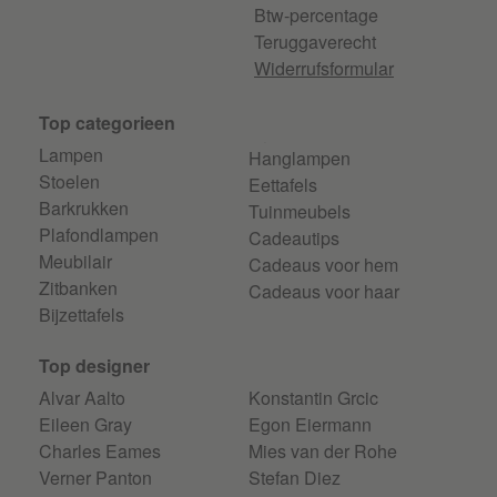
Btw-percentage
Teruggaverecht
Widerrufsformular
Top categorieen
Lampen
Hanglampen
Stoelen
Eettafels
Barkrukken
Tuinmeubels
Plafondlampen
Cadeautips
Meubilair
Cadeaus voor hem
Zitbanken
Cadeaus voor haar
Bijzettafels
Top designer
Alvar Aalto
Konstantin Grcic
Eileen Gray
Egon Eiermann
Charles Eames
Mies van der Rohe
Verner Panton
Stefan Diez