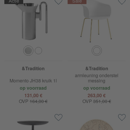
Actie
&Tradition
&Tradition
Elefy JH28 stoel met
armleuning onderstel
Momento JH38 kruik 1l
messing
op voorraad
op voorraad
131,00 €
263,00 €
OVP
164,00 €
OVP
351,00 €