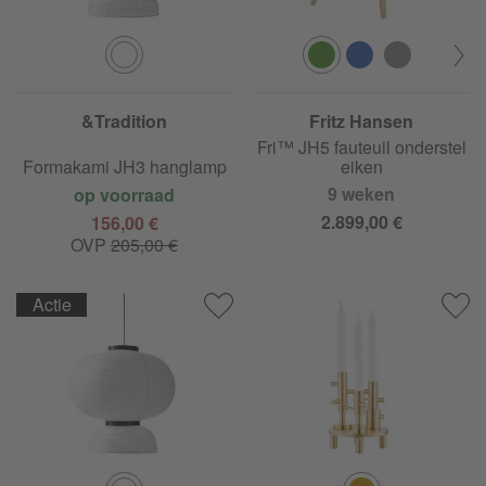
&Tradition
Fritz Hansen
Fri™ JH5 fauteuil onderstel
Formakami JH3 hanglamp
eiken
9 weken
op voorraad
2.899,00 €
156,00 €
OVP
205,00 €
Actie