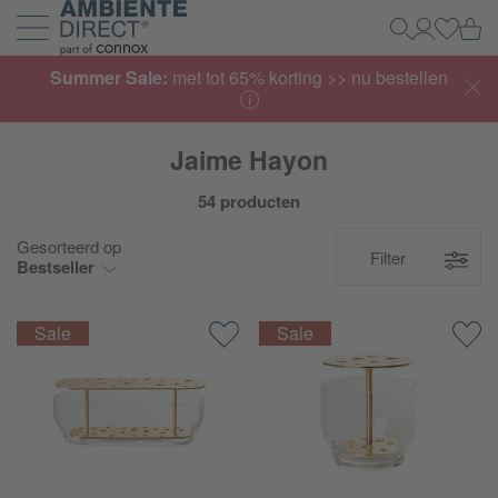
Home
Wi
Zoeken
Mijn acco
Inlogg
Navigatie uit- en inklappen
Summer Sale:
met tot 65% korting >> nu bestellen
Jaime Hayon
54 producten
Gesorteerd op
Filter
Bestseller