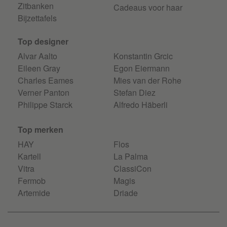
Zitbanken
Cadeaus voor haar
Bijzettafels
Top designer
Alvar Aalto
Konstantin Grcic
Eileen Gray
Egon Eiermann
Charles Eames
Mies van der Rohe
Verner Panton
Stefan Diez
Philippe Starck
Alfredo Häberli
Top merken
HAY
Flos
Kartell
La Palma
Vitra
ClassiCon
Fermob
Magis
Artemide
Driade