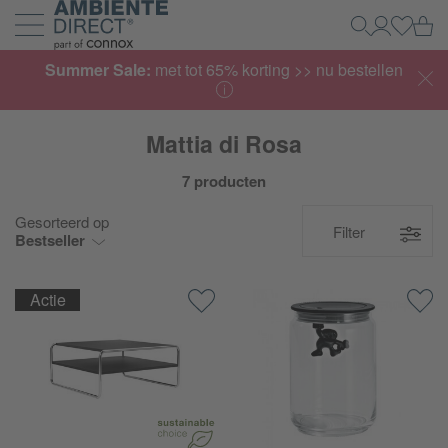
Home
Wi
Zoeken
Mijn acco
Inlogg
Navigatie uit- en inklappen
Summer Sale:
met tot 65% korting >> nu bestellen
Mattia di Rosa
7 producten
Gesorteerd op
Filter
Bestseller
Actie