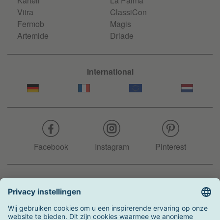
Kartell
La Palma
Vitra
ClassiCon
Fermob
Magis
Artemide
Driade
International
Facebook
Instagram
Pinterest
Hotline
+31 204 990 283