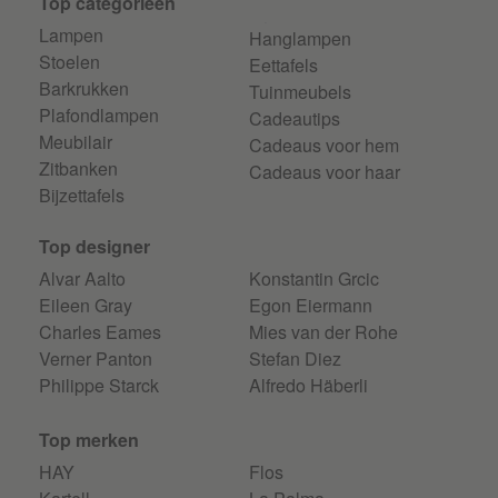
Top categorieen
Lampen
Hanglampen
Stoelen
Eettafels
Barkrukken
Tuinmeubels
Plafondlampen
Cadeautips
Meubilair
Cadeaus voor hem
Zitbanken
Cadeaus voor haar
Bijzettafels
Top designer
Alvar Aalto
Konstantin Grcic
Eileen Gray
Egon Eiermann
Charles Eames
Mies van der Rohe
Verner Panton
Stefan Diez
Philippe Starck
Alfredo Häberli
Top merken
HAY
Flos