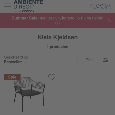
Home
Wi
Zoeken
Mijn acco
Inlogg
Navigatie uit- en inklappen
Summer Sale:
met tot 65% korting >> nu bestellen
Niels Kjeldsen
1 producten
Gesorteerd op
Filter
Bestseller