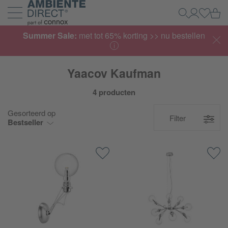
Home
Wi
Zoeken
Mijn acco
Inlogg
Navigatie uit- en inklappen
Summer Sale:
met tot 65% korting >> nu bestellen
Yaacov Kaufman
4 producten
Gesorteerd op
Filter
Bestseller