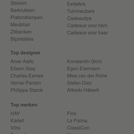
Stoelen
Eettafels
Barkrukken
Tuinmeubels
Plafondlampen
Cadeautips
Meubilair
Cadeaus voor hem
Zitbanken
Cadeaus voor haar
Bijzettafels
Top designer
Alvar Aalto
Konstantin Grcic
Eileen Gray
Egon Eiermann
Charles Eames
Mies van der Rohe
Verner Panton
Stefan Diez
Philippe Starck
Alfredo Häberli
Top merken
HAY
Flos
Kartell
La Palma
Vitra
ClassiCon