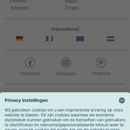
Fermob
Magis
Artemide
Driade
International
Facebook
Instagram
Pinterest
Hotline
+31 204 990 283