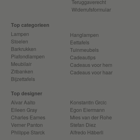
Teruggaverecht
Widerrufsformular
Top categorieen
Lampen
Hanglampen
Stoelen
Eettafels
Barkrukken
Tuinmeubels
Plafondlampen
Cadeautips
Meubilair
Cadeaus voor hem
Zitbanken
Cadeaus voor haar
Bijzettafels
Top designer
Alvar Aalto
Konstantin Grcic
Eileen Gray
Egon Eiermann
Charles Eames
Mies van der Rohe
Verner Panton
Stefan Diez
Philippe Starck
Alfredo Häberli