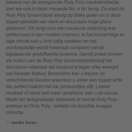
bekend van de voorgaande Roly Poly-meubelcollectie,
zien we ook in deze nieuwste No. 4 lijn terug. Zo staat de
Roly Poly tuinarmstoel
stevig op dikke poten en is deze
topper gemaakt van sterk en duurzaam hoge glans
glasvezel. Dit zorgt voor een luxueuze uitstraling wat
perfect past in een modern interieur. In het komachtige en
lage zitvlak kan u zich zalig nestelen en het
comfortplaatje wordt helemaal compleet met de
bijpassende gestoffeerde kussens. Geniet zowel binnen
als buiten van de
Roly Poly tuinarmstoel
dankzij het
duurzame materiaal dat bestand is tegen elke weergril
van Moeder Natuur. Bovendien kan u kiezen uit
verschillende kleuren waardoor u zeker een topper strikt
die perfect matcht met uw persoonlijke stijl. Lekker
neutraal of liever wat meer opvallend: aan u de keuze.
Maak het designplaatje helemaal af met de Roly Poly -
eetstoel en Roly Poly - eettafel uit dezelfde knappe
collectie.
verder lezen