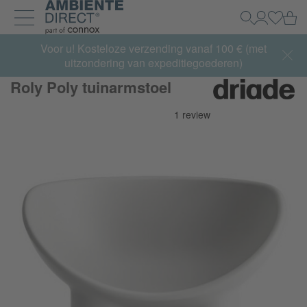
Home
Wi
Zoeken
Mijn acco
Inlogg
Navigatie uit- en inklappen
Summer Sale:
Voor u! Kosteloze verzending vanaf 100 € (met
met tot 65% korting >> nu bestellen
uitzondering van expeditiegoederen)
Roly Poly tuinarmstoel