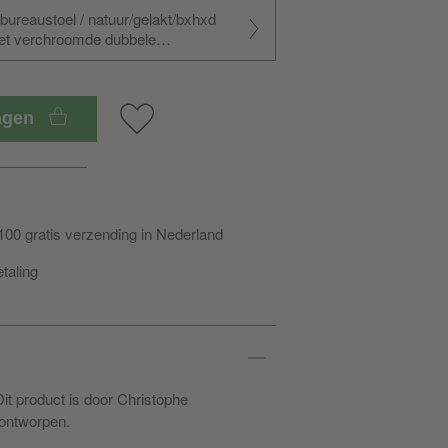
bureaustoel / natuur/gelakt/bxhxd
t verchroomde dubbele
wagen
100 gratis verzending in Nederland
etaling
Dit product is door Christophe
ontworpen.