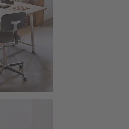
Hoogte rugl
verder lezen
Gewicht
8.8kg