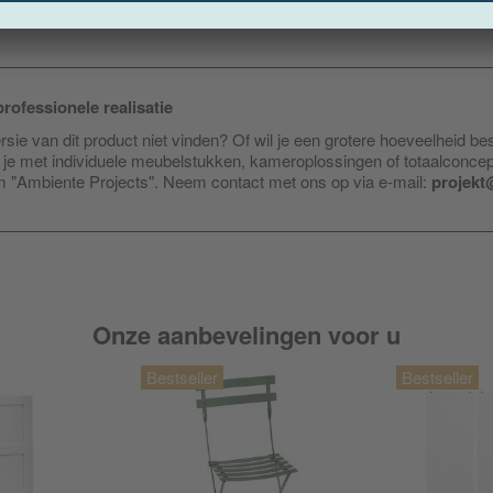
rofessionele realisatie
sie van dit product niet vinden? Of wil je een grotere hoeveelheid be
je met individuele meubelstukken, kameroplossingen of totaalconce
am "Ambiente Projects". Neem contact met ons op via e-mail:
projekt
Onze aanbevelingen voor u