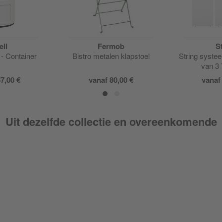
ell
Fermob
S
 - Container
Bistro metalen klapstoel
String syste
van 3
7,00 €
vanaf
80,00 €
vana
Uit dezelfde collectie en overeenkomende