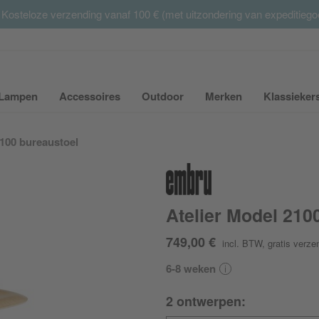
 Kosteloze verzending vanaf 100 € (met uitzondering van expeditieg
Summer Sale:
met tot 65% korting >> nu bestellen
Lampen
Accessoires
Outdoor
Merken
Klassieker
ubmenu van Meubilair uit- of inklappen
Submenu van Lampen uit- of inklappen
Submenu van Accessoires uit- of inkla
Submenu van Outdoor uit-
Submenu van 
2100 bureaustoel
Atelier Model 210
749,00 €
incl. BTW
,
gratis verze
6-8 weken
2 ontwerpen: