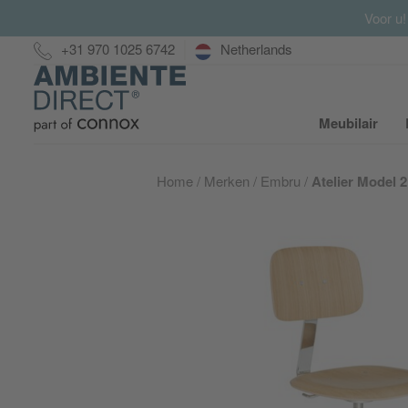
Voor u!
Hotline:
+31 970 1025 6742
Netherlands
Home
Meubilair
S
Home
Merken
Embru
Atelier Model 