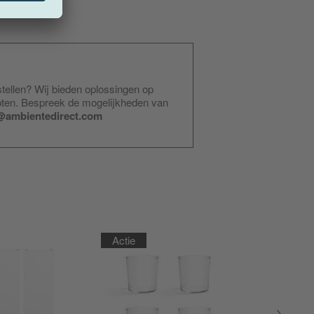
stellen? Wij bieden oplossingen op
pten. Bespreek de mogelijkheden van
@ambientedirect.com
Actie