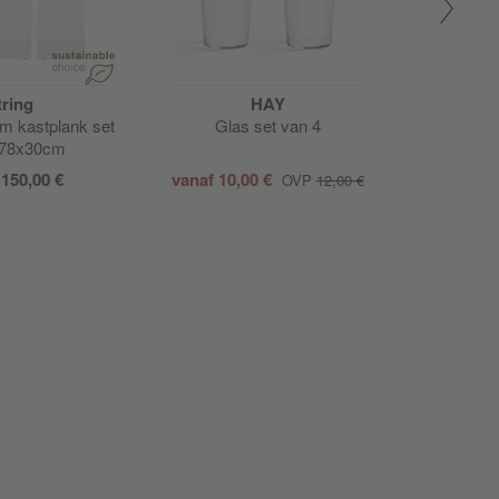
tring
HAY
J
em kastplank set
Glas set van 4
Hawaii 
 78x30cm
f
150,00 €
vanaf
10,00 €
vanaf
95,
OVP
12,00 €