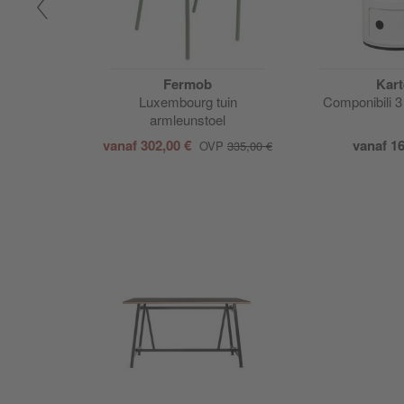
Fermob
Kart
uil
Luxembourg tuin
Componibili 3
armleunstoel
vanaf
302,00 €
vanaf
16
329,00 €
OVP
335,00 €