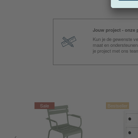
Jouw project - onze p
Kun je de gewenste ver
maat en ondersteunen 
je project met ons te