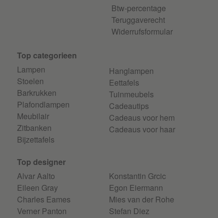
Btw-percentage
Teruggaverecht
Widerrufsformular
Top categorieen
Lampen
Hanglampen
Stoelen
Eettafels
Barkrukken
Tuinmeubels
Plafondlampen
Cadeautips
Meubilair
Cadeaus voor hem
Zitbanken
Cadeaus voor haar
Bijzettafels
Top designer
Alvar Aalto
Konstantin Grcic
Eileen Gray
Egon Eiermann
Charles Eames
Mies van der Rohe
Verner Panton
Stefan Diez