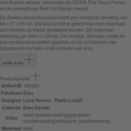
met diverse awards, waaronder de EDIDA Elle Decor France
en de prestigieuze Red Dot Design Award.
De
Darwin tuinarmleunstoel
heeft een compacte afmeting van
60 x 77 x 55 cm. Dankzij het lichte gewicht kunnen maximaal
acht stoelen op elkaar gestapeld worden. De maximale
belasting per stoel is 200 kg. De handige zithoogte maakt de
tuin armleunstoel perfect geschikt om te combineren met
bijpassende tuintafel uit de collectie van
emu
.
verder lezen
Productdetails
Artikel-ID
182952
Fabrikant
Emu
Designer
Luca Pevere
,
Paolo Lucidi
Collectie
Emu Darwin
zwart (poedercoating)
grijs/groen
Kleur
(poedercoating)
antiekijzer (poedercoating)
Materiaal
staal