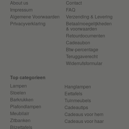
About us
Contact
Impressum
FAQ
Algemene Voorwaarden
Verzending & Levering
Privacyverklaring
Betaalmoegelijkheden
& voorwaarden
Retourdocumenten
Cadeaubon
Btw-percentage
Teruggaverecht
Widerrufsformular
Top categorieen
Lampen
Hanglampen
Stoelen
Eettafels
Barkrukken
Tuinmeubels
Plafondlampen
Cadeautips
Meubilair
Cadeaus voor hem
Zitbanken
Cadeaus voor haar
Bijzettafels