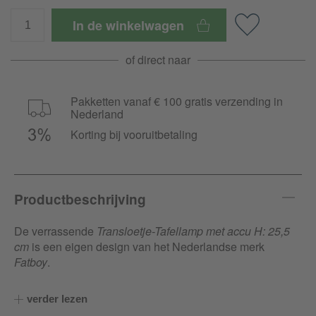
In de winkelwagen
of direct naar
Pakketten vanaf € 100 gratis verzending in
Nederland
Korting bij vooruitbetaling
Productbeschrijving
De verrassende
Transloetje-Tafellamp met accu H: 25,5
cm
is een eigen design van het Nederlandse merk
Fatboy
.
Meteen bij de eerste kennismaking zal de
Transloetje-
verder lezen
Tafellamp met accu H: 25,5 cm
een feest van herkenning