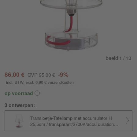
beeld
1
/ 13
86,00 €
-9%
OVP
95,00 €
incl. BTW
, excl. 6,90 €
verzendkosten
op voorraad
3 ontwerpen:
Transloetje-Tafellamp met accumulator H
25,5cm / transparant/
2700K/
accu duration
20St./H 25.5cm/3 different light settings