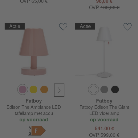
OVP
65,00 €
98,00 €
OVP
109,00 €
Actie
Actie
Fatboy
Fatboy
Edison The Ambiance LED
Fatboy Edison The Giant
tafellamp met accu
LED vloerlamp
op voorraad
op voorraad
541,00 €
F
OVP
599,00 €