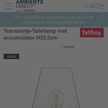
Home
Wi
Zoeken
Mijn acco
Inlogg
Navigatie uit- en inklappen
Summer Sale:
Voor u! Kosteloze verzending vanaf 100 € (met
met tot 65% korting >> nu bestellen
uitzondering van expeditiegoederen)
Transloetje-Tafellamp met
accumulator H25,5cm
Actie