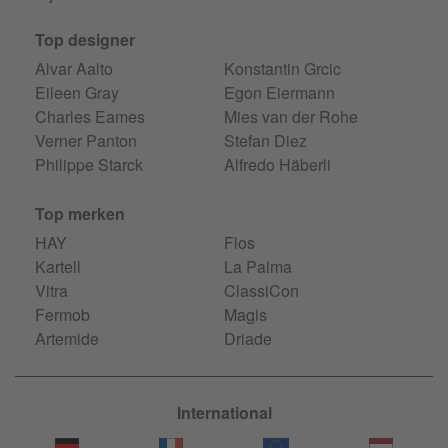
Top designer
Alvar Aalto
Konstantin Grcic
Eileen Gray
Egon Eiermann
Charles Eames
Mies van der Rohe
Verner Panton
Stefan Diez
Philippe Starck
Alfredo Häberli
Top merken
HAY
Flos
Kartell
La Palma
Vitra
ClassiCon
Fermob
Magis
Artemide
Driade
International