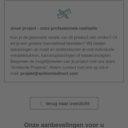
kleurstellingen, die allemaal op hun eigen manier het
unieke lichte karakter van de lamp accentueren.
Jouw project - onze professionele realisatie
Kun je de gewenste versie van dit product niet vinden? Of
wil je een grotere hoeveelheid bestellen? Wij bieden
oplossingen op maat en ondersteunen je met individuele
meubelstukken, kameroplossingen of totaalconcepten.
Bespreek de mogelijkheden van je project met ons team
"Ambiente Projects". Neem contact met ons op via e-
mail:
projekt@ambientedirect.com
terug naar overzicht
Onze aanbevelingen voor u