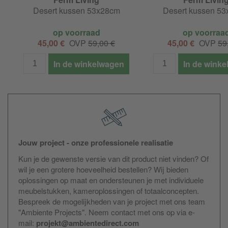
Desert kussen 53x28cm
Desert kussen 5
op voorraad
op voorraa
45,00 €
OVP
59,00 €
45,00 €
OVP
59
In de winkelwagen
In de wink
Jouw project - onze professionele realisatie
Kun je de gewenste versie van dit product niet vinden? Of
wil je een grotere hoeveelheid bestellen? Wij bieden
oplossingen op maat en ondersteunen je met individuele
meubelstukken, kameroplossingen of totaalconcepten.
Bespreek de mogelijkheden van je project met ons team
"Ambiente Projects". Neem contact met ons op via e-
mail:
projekt@ambientedirect.com