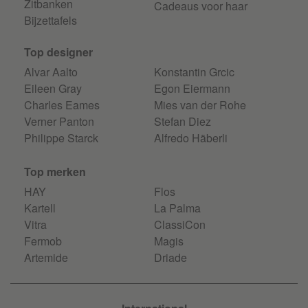
Zitbanken
Cadeaus voor haar
Bijzettafels
Top designer
Alvar Aalto
Konstantin Grcic
Eileen Gray
Egon Eiermann
Charles Eames
Mies van der Rohe
Verner Panton
Stefan Diez
Philippe Starck
Alfredo Häberli
Top merken
HAY
Flos
Kartell
La Palma
Vitra
ClassiCon
Fermob
Magis
Artemide
Driade