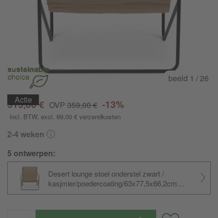
beeld
1
/ 26
Actie
Actie
313,00 €
-13%
OVP
359,00 €
incl. BTW
, excl. 69,00 €
verzendkosten
2-4 weken
5 ontwerpen:
Desert lounge stoel onderstel zwart /
kasjmier/
poedercoating/
63x77,5x66,2cm
bxhxd/geschikt voor binnen- en
buitengebruik