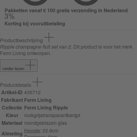
Pakketten vanaf € 100 gratis verzending in Nederland
Korting bij vooruitbetaling
Productbeschrijving
Ripple champagne fluit set van 2
. Dit product is voor het merk
Ferm Living ontworpen.
verder lezen
Productdetails
Artikel-ID
435712
Fabrikant
Ferm Living
Collectie
Ferm Living Ripple
Kleur
rookgrijs
transparant
berijpt
Materiaal
mondgeblazen glas
Hoogte
: 22.6cm
Afmeting
Doorsnee
: 6cm