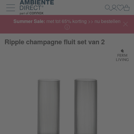
Home
Wi
Zoeken
Mijn acco
Inlogg
Navigatie uit- en inklappen
Summer Sale:
met tot 65% korting >> nu bestellen
Ripple champagne fluit set van 2