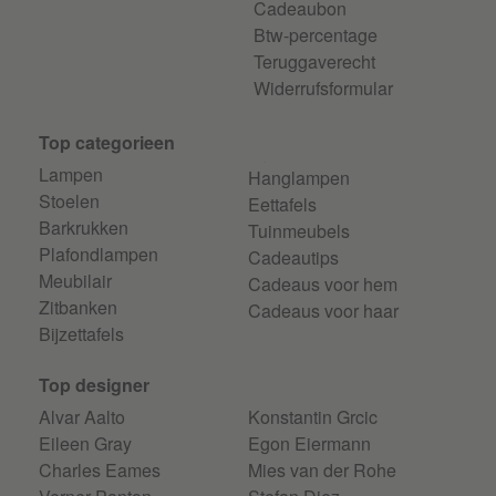
Cadeaubon
Btw-percentage
Teruggaverecht
Widerrufsformular
Top categorieen
Lampen
Hanglampen
Stoelen
Eettafels
Barkrukken
Tuinmeubels
Plafondlampen
Cadeautips
Meubilair
Cadeaus voor hem
Zitbanken
Cadeaus voor haar
Bijzettafels
Top designer
Alvar Aalto
Konstantin Grcic
Eileen Gray
Egon Eiermann
Charles Eames
Mies van der Rohe