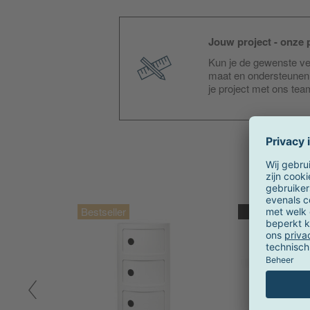
Jouw project - onze p
Kun je de gewenste ver
maat en ondersteunen 
je project met ons te
Actie