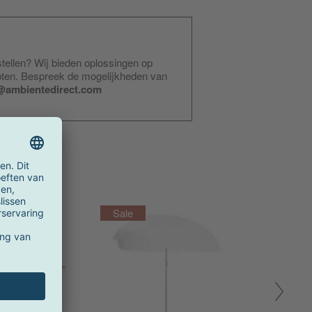
stellen? Wij bieden oplossingen op
pten. Bespreek de mogelijkheden van
@ambientedirect.com