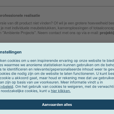
rofessionele realisatie
sie van dit product niet vinden? Of wil je een grotere hoeveelheid be
je met individuele meubelstukken, kameroplossingen of totaalconce
am "Ambiente Projects". Neem contact met ons op via e-mail:
projekt
Onze aanbevelingen voor u
Actie