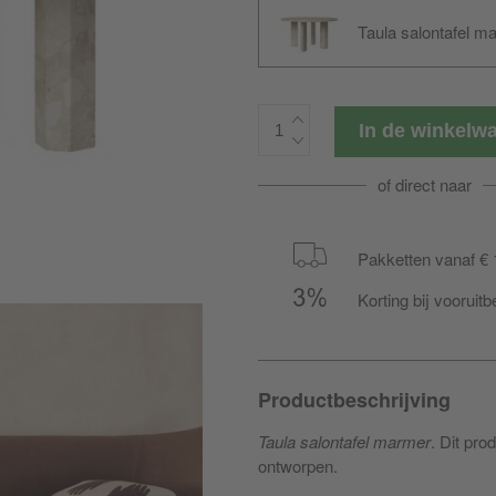
Taula salontafel 
In de winkel
of direct naar
Pakketten vanaf € 
Korting bij vooruitb
Productbeschrijving
Taula salontafel marmer
. Dit pro
ontworpen.