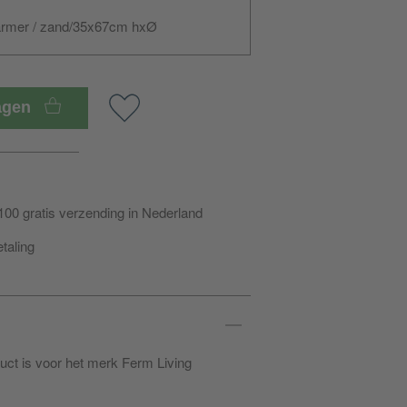
marmer / zand/35x67cm hxØ
wagen
100 gratis verzending in Nederland
etaling
duct is voor het merk Ferm Living