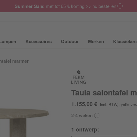
Summer Sale:
met tot 65% korting >> nu bestellen
Lampen
Accessoires
Outdoor
Merken
Klassieker
ubmenu van Meubilair uit- of inklappen
Submenu van Lampen uit- of inklappen
Submenu van Accessoires uit- of inkla
Submenu van Outdoor uit-
Submenu van 
ntafel marmer
Taula salontafel 
1.155,00 €
incl. BTW
,
gratis ve
2-4 weken
1 ontwerp: