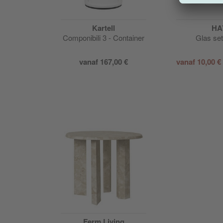
on
Kartell
HA
hanglamp
Componibili 3 - Container
Glas set
vanaf
167,00 €
vanaf
10,00 €
VP
398,00 €
Ferm Living