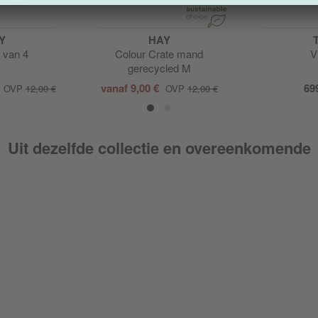
Y
HAY
 van 4
Colour Crate mand
V
gerecycled M
vanaf
9,00 €
69
OVP
12,00 €
OVP
12,00 €
Uit dezelfde collectie en overeenkomende