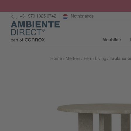
Hotline:
+31 970 1025 6742
Netherlands
Home
Meubilair
S
Home
Merken
Ferm Living
Taula salo