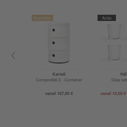
Actie
on
Kartell
HA
lamp met
Componibili 3 - Container
Glas set
vanaf
167,00 €
vanaf
10,00 €
G
VP
208,00 €