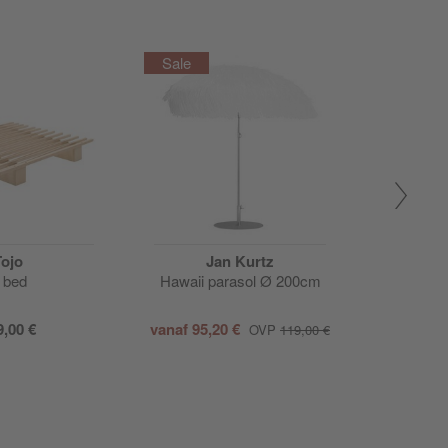
Tojo
Jan Kurtz
 bed
Hawaii parasol Ø 200cm
String sy
2
9,00 €
vanaf
95,20 €
va
OVP
119,00 €