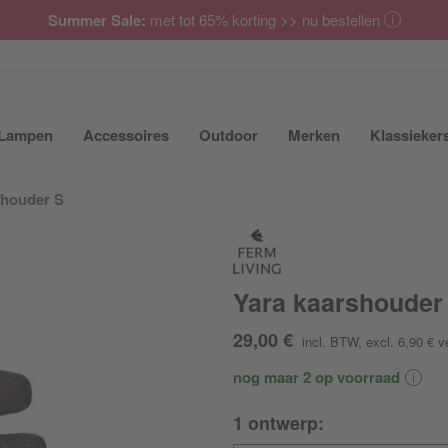
Summer Sale:
met tot 65% korting >> nu bestellen
Lampen
Accessoires
Outdoor
Merken
Klassieker
ubmenu van Meubilair uit- of inklappen
Submenu van Lampen uit- of inklappen
Submenu van Accessoires uit- of inkla
Submenu van Outdoor uit-
Submenu van 
shouder S
Yara kaarshouder
29,00 €
incl. BTW
, excl. 6,90 €
v
nog maar 2 op voorraad
1 ontwerp: