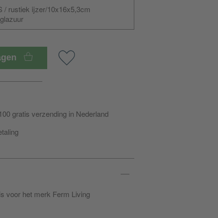
 / rustiek ijzer/10x16x5,3cm
 glazuur
wagen
100 gratis verzending in Nederland
etaling
 is voor het merk Ferm Living