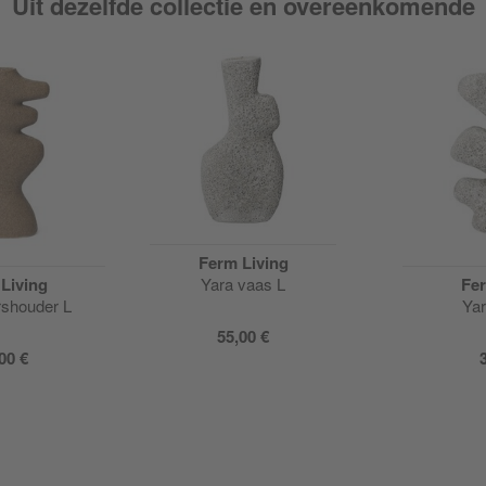
Uit dezelfde collectie en overeenkomende
Ferm Living
Living
Yara vaas L
Fer
rshouder L
Yar
55,00 €
00 €