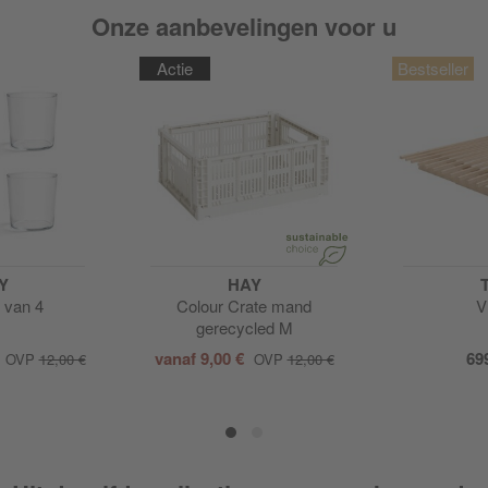
Onze aanbevelingen voor u
Actie
Y
HAY
 van 4
Colour Crate mand
V
gerecycled M
vanaf
9,00 €
69
OVP
12,00 €
OVP
12,00 €