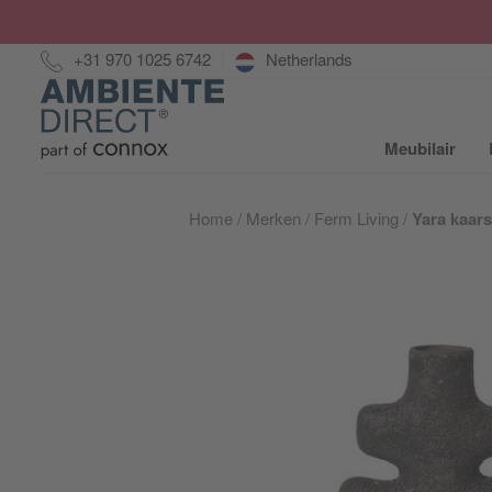
Hotline:
+31 970 1025 6742
Netherlands
Home
Meubilair
S
Home
Merken
Ferm Living
Yara kaar