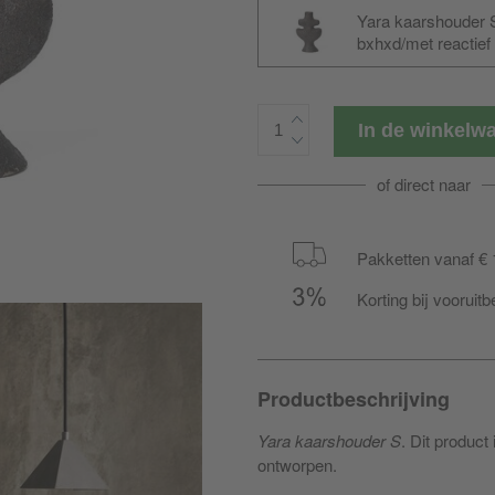
Yara kaarshouder S
bxhxd/met reactief
In de winkel
of direct naar
Pakketten vanaf € 
Korting bij vooruitb
Productbeschrijving
Yara kaarshouder S
. Dit product
ontworpen.