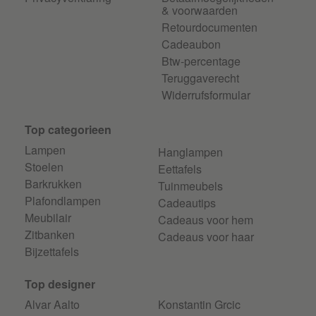
& voorwaarden
Retourdocumenten
Cadeaubon
Btw-percentage
Teruggaverecht
Widerrufsformular
Top categorieen
Lampen
Hanglampen
Stoelen
Eettafels
Barkrukken
Tuinmeubels
Plafondlampen
Cadeautips
Meubilair
Cadeaus voor hem
Zitbanken
Cadeaus voor haar
Bijzettafels
Top designer
Alvar Aalto
Konstantin Grcic