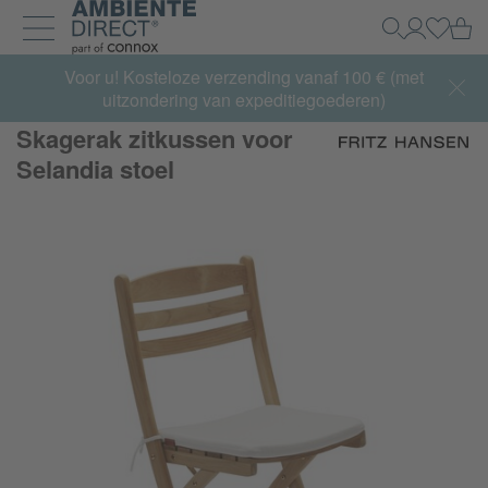
Home
Wi
Zoeken
Mijn acco
Inlogg
Navigatie uit- en inklappen
Summer Sale:
Voor u! Kosteloze verzending vanaf 100 € (met
met tot 65% korting >> nu bestellen
uitzondering van expeditiegoederen)
Skagerak zitkussen voor
Selandia stoel