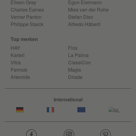
Eileen Gray
Egon Eiermann
Charles Eames
Mies van der Rohe
Verner Panton
Stefan Diez
Philippe Starck
Alfredo Häberli
Top merken
HAY
Flos
Kartell
La Palma
Vitra
ClassiCon
Fermob
Magis
Artemide
Driade
International