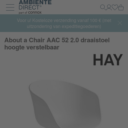
Home
Wi
Zoeken
Mijn acco
Inlogg
Navigatie uit- en inklappen
Summer Sale:
Voor u! Kosteloze verzending vanaf 100 € (met
met tot 65% korting >> nu bestellen
uitzondering van expeditiegoederen)
About a Chair AAC 52 2.0 draaistoel
hoogte verstelbaar