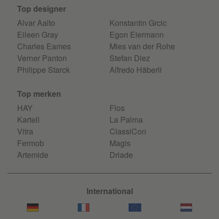
Top designer
Alvar Aalto
Konstantin Grcic
Eileen Gray
Egon Eiermann
Charles Eames
Mies van der Rohe
Verner Panton
Stefan Diez
Philippe Starck
Alfredo Häberli
Top merken
HAY
Flos
Kartell
La Palma
Vitra
ClassiCon
Fermob
Magis
Artemide
Driade
International