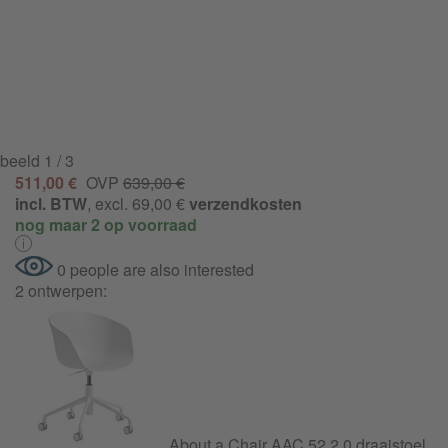
beeld
1
/ 3
511,00 €
OVP
639,00 €
incl. BTW
, excl. 69,00 €
verzendkosten
nog maar 2 op voorraad
0 people are also interested
2 ontwerpen:
About a Chair AAC 52 2.0 draaistoel