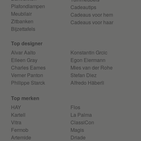
Plafondlampen
Cadeautips
Meubilair
Cadeaus voor hem
Zitbanken
Cadeaus voor haar
Bijzettafels
Top designer
Alvar Aalto
Konstantin Grcic
Eileen Gray
Egon Eiermann
Charles Eames
Mies van der Rohe
Verner Panton
Stefan Diez
Philippe Starck
Alfredo Häberli
Top merken
HAY
Flos
Kartell
La Palma
Vitra
ClassiCon
Fermob
Magis
Artemide
Driade