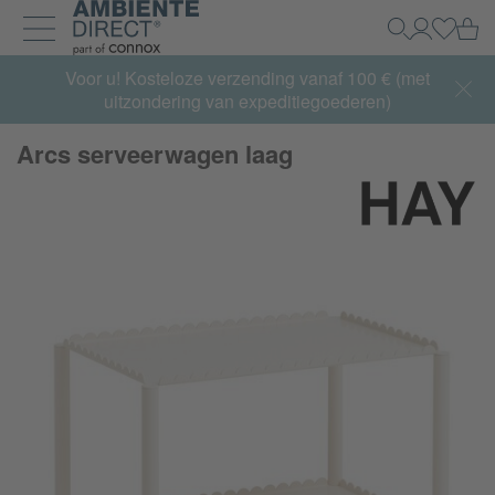
Home
Wi
Zoeken
Mijn acco
Inlogg
Navigatie uit- en inklappen
Summer Sale:
Voor u! Kosteloze verzending vanaf 100 € (met
met tot 65% korting >> nu bestellen
uitzondering van expeditiegoederen)
Arcs serveerwagen laag