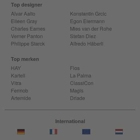
Top designer
Alvar Aalto
Konstantin Grcic
Eileen Gray
Egon Eiermann
Charles Eames
Mies van der Rohe
Verner Panton
Stefan Diez
Philippe Starck
Alfredo Häberli
Top merken
HAY
Flos
Kartell
La Palma
Vitra
ClassiCon
Fermob
Magis
Artemide
Driade
International