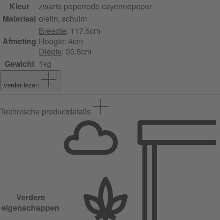
Kleur
zwarte peper
rode cayennepeper
Materiaal
olefin, schuim
Breedte
: 117.5cm
Afmeting
Hoogte
: 4cm
Diepte
: 30.5cm
Gewicht
1kg
verder lezen
Technische productdetails
Verdere
eigenschappen