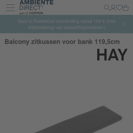
Home
Wi
Zoeken
Mijn acco
Inlogg
Navigatie uit- en inklappen
Summer Sale:
Voor u! Kosteloze verzending vanaf 100 € (met
met tot 65% korting >> nu bestellen
uitzondering van expeditiegoederen)
Balcony zitkussen voor bank 119,5cm