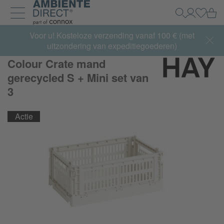
Home
Wi
Zoeken
Mijn acco
Inlogg
Navigatie uit- en inklappen
Summer Sale:
Voor u! Kosteloze verzending vanaf 100 € (met
met tot 65% korting >> nu bestellen
uitzondering van expeditiegoederen)
Colour Crate mand
gerecycled S + Mini set van
3
Actie