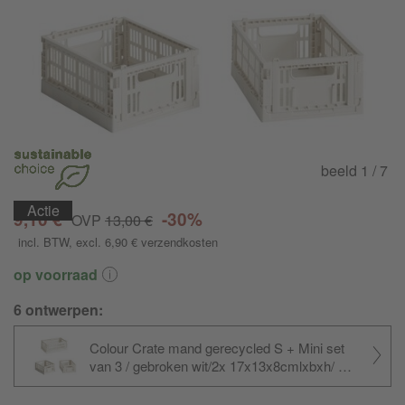
beeld
1
/ 7
Actie
Actie
Actie
Actie
Actie
9,10 €
-30%
OVP
13,00 €
incl. BTW
, excl. 6,90 €
verzendkosten
op voorraad
6 ontwerpen:
Colour Crate mand gerecycled S + Mini set
van 3 / gebroken wit/2x 17x13x8cmlxbxh/ 1x
26,5x17x10,5cm lxbxh/
vouwbaar/
stapelbaar