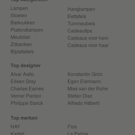
Lampen
Hanglampen
Stoelen
Eettafels
Barkrukken
Tuinmeubels
Plafondlampen
Cadeautips
Meubilair
Cadeaus voor hem
Zitbanken
Cadeaus voor haar
Bijzettafels
Top designer
Alvar Aalto
Konstantin Grcic
Eileen Gray
Egon Eiermann
Charles Eames
Mies van der Rohe
Verner Panton
Stefan Diez
Philippe Starck
Alfredo Häberli
Top merken
HAY
Flos
Kartell
La Palma