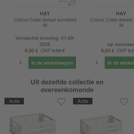
HAY
HAY
Colour Crate deksel kunststof
Colour Crate deksel 
M
M
Verwachte levering: 01-09-
2026
op voorraa
6,00 €
OVP
9,00 €
6,00 €
OVP
9,
In de winkelwagen
In de wink
Uit dezelfde collectie en
overeenkomende
Actie
Actie