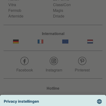
Vitra
ClassiCon
Fermob
Magis
Artemide
Driade
International
Facebook
Instagram
Pinterest
Hotline
+31 204 990 283