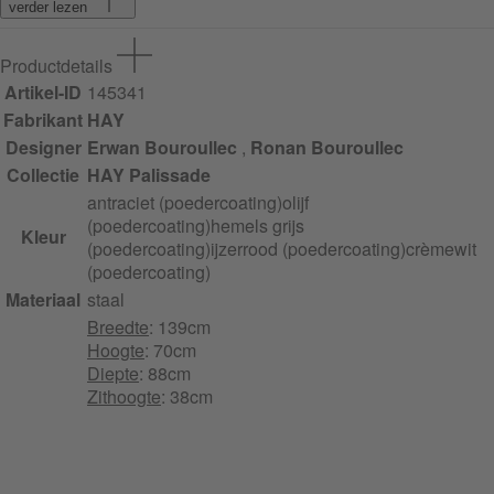
verder lezen
Productdetails
Artikel-ID
145341
Fabrikant
HAY
Designer
Erwan Bouroullec
,
Ronan Bouroullec
Collectie
HAY Palissade
antraciet (poedercoating)
olijf
(poedercoating)
hemels grijs
Kleur
(poedercoating)
ijzerrood (poedercoating)
crèmewit
(poedercoating)
Materiaal
staal
Breedte
: 139cm
Hoogte
: 70cm
Diepte
: 88cm
Zithoogte
: 38cm