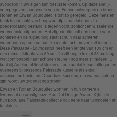
avondzon in uw eigen tuin tot rust te komen. Op deze sierlijk
vormgegeven loungesofa van de Franse ontwerpers en broers
Ronan en Erwan Bouroullec is dat zo geregeld. Deze metalen
bank is gemaakt van hoogwaardig staal dat door zijn
poedercoating bestand is tegen vocht, zonlicht en wisselende
weersomstandigheden. Het zitgedeelte helt een beetje naar
achteren en de rugleuning staat schuin naar achteren,
waardoor u op een natuurlijke manier achterover zult leunen.
Deze
Palissade - Loungesofa
heeft een lengte van 139 cm en
een ruime zitdiepte van 80 cm. De zithoogte is met 38 cm laag,
wat comfortabel naar achteren leunen nog meer stimuleert. U
kunt bij AmbienteDirect kiezen uit een aantal kleurstellingen en
eveneens bijpassende Palissade kussens als extra
accessoires bestellen. Door deze kussens, die waterafstotend
zijn, wordt uw zitgenot nog groter.
Erwan en Ronan Bouroullec wonnen in hun carrière al
tweemaal de prestigieuze Red Dot Design Award. Kijkt u in
hun populaire Palissade-collectie ook eens naar tuinstoelen en
tuintafels.