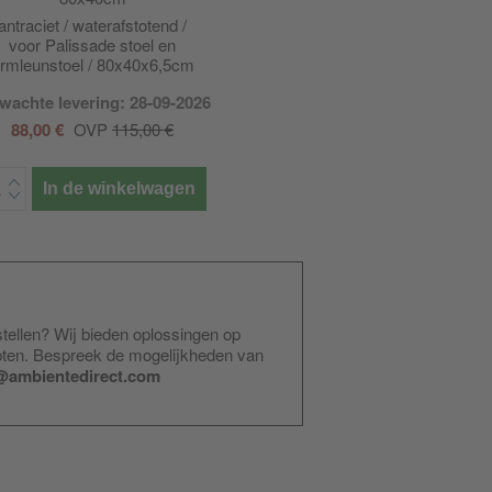
antraciet / waterafstotend /
voor Palissade stoel en
rmleunstoel / 80x40x6,5cm
lxbxh
wachte levering: 28-09-2026
88,00 €
OVP
115,00 €
In de winkelwagen
stellen? Wij bieden oplossingen op
pten. Bespreek de mogelijkheden van
@ambientedirect.com