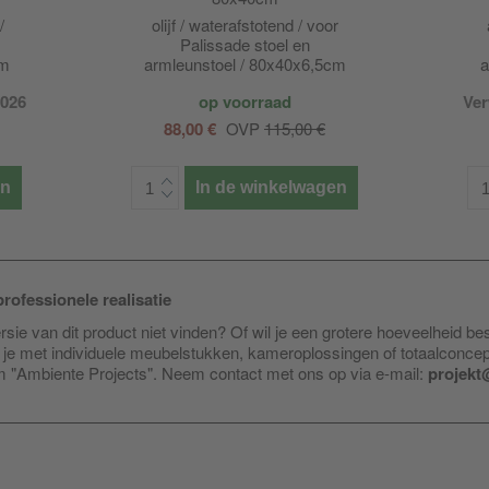
/
olijf / waterafstotend / voor
Palissade stoel en
cm
armleunstoel / 80x40x6,5cm
a
lxbxh
2026
op voorraad
Ver
88,00 €
OVP
115,00 €
en
In de winkelwagen
rofessionele realisatie
sie van dit product niet vinden? Of wil je een grotere hoeveelheid be
je met individuele meubelstukken, kameroplossingen of totaalconce
am "Ambiente Projects". Neem contact met ons op via e-mail:
projekt