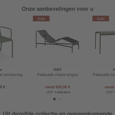
Onze aanbevelingen voor u
u
HAY
met armleuning
Palissade chaise longue
Palissade tu
0 €
vanaf
824,00 €
vana
OVP
1.099,00 €
OVP
Uit dezelfde collectie en overeenkomende