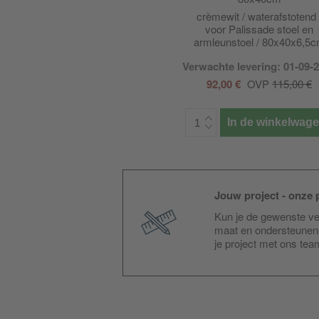
crèmewit / waterafstotend 
voor Palissade stoel en
armleunstoel / 80x40x6,5
lxbxh
Verwachte levering: 01-09-
92,00 €
OVP
115,00 €
In de winkelwag
Jouw project - onze p
Kun je de gewenste ver
maat en ondersteunen 
je project met ons te