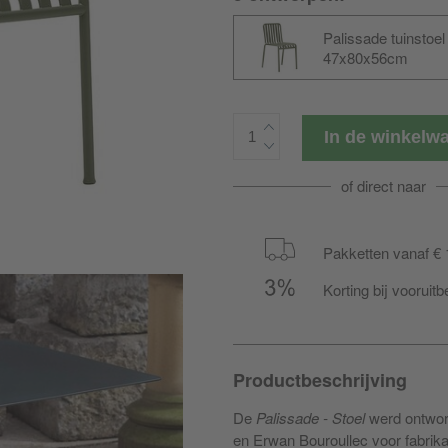
Palissade tuinstoel
47x80x56cm
In de winkel
of direct naar
Pakketten vanaf € 
Korting bij vooruitb
Productbeschrijving
De
Palissade - Stoel
werd ontwor
en Erwan Bouroullec voor fabrik