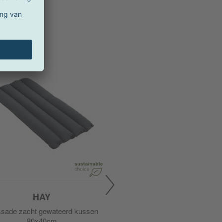
ie
HAY
ssade zacht gewateerd kussen
80x40cm