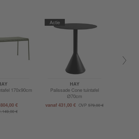
Actie
Actie
HAY
HAY
intafel 170x90cm
Palissade Cone tuintafel
Palissade 
Ø70cm
f
804,00 €
vanaf
431,00 €
van
OVP
579,00 €
1.149,00 €
O