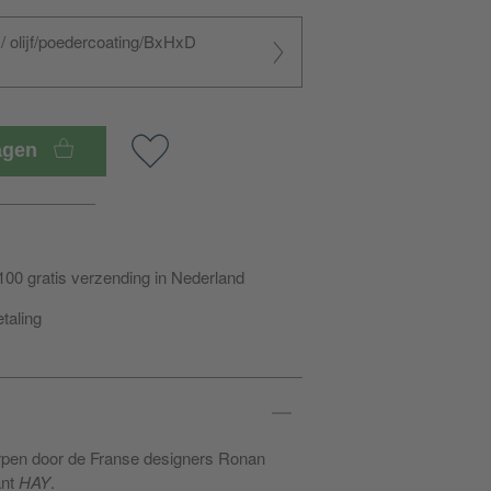
 / olijf/poedercoating/BxHxD
wagen
100 gratis verzending in Nederland
etaling
pen door de Franse designers Ronan
ant
HAY
.