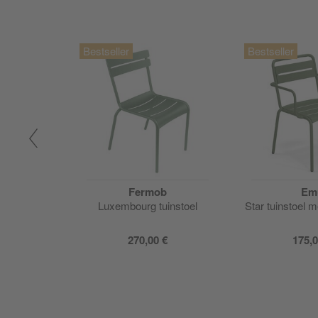
Fermob
Em
 tafel + 4
Luxembourg tuinstoel
Star tuinstoel 
en
270,00 €
175,0
2.569,00 €