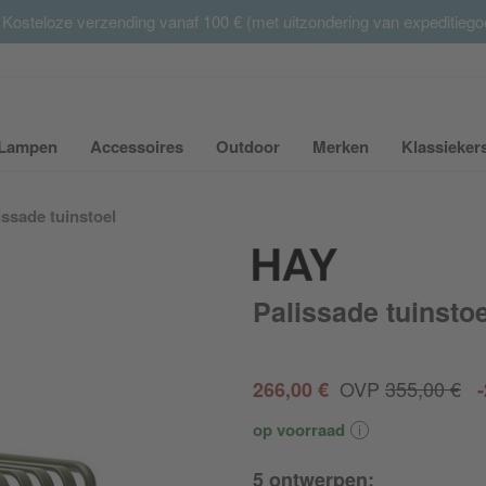
 Kosteloze verzending vanaf 100 € (met uitzondering van expeditieg
Summer Sale:
met tot 65% korting >> nu bestellen
Lampen
Accessoires
Outdoor
Merken
Klassieker
ubmenu van Meubilair uit- of inklappen
Submenu van Lampen uit- of inklappen
Submenu van Accessoires uit- of inkla
Submenu van Outdoor uit-
Submenu van 
issade tuinstoel
Palissade tuinstoe
OVP
355,00 €
266,00 €
op voorraad
5 ontwerpen: