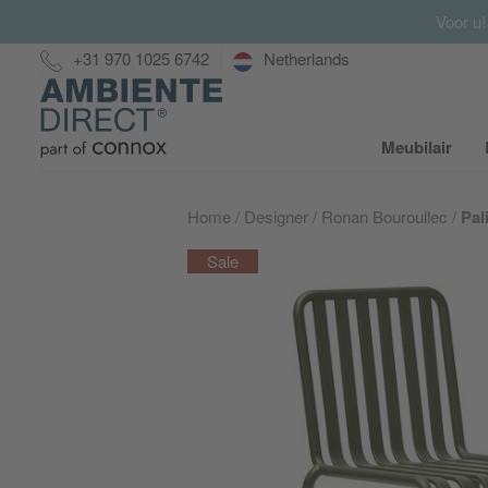
Voor u!
Hotline:
+31 970 1025 6742
Netherlands
Home
Meubilair
S
Home
Designer
Ronan Bouroullec
Pal