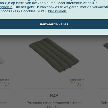
Selecteer accessoires
Actie
Act
HAY
ussen
Palissade zacht gewateerd kussen
Pali
80x40cm