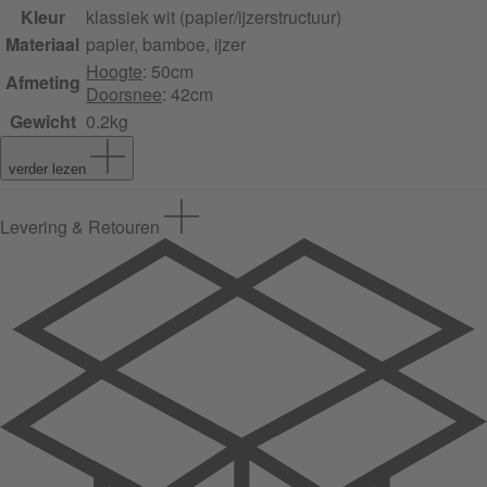
Kleur
klassiek wit (papier/ijzerstructuur)
Materiaal
papier, bamboe, ijzer
Hoogte
: 50cm
Afmeting
Doorsnee
: 42cm
Gewicht
0.2kg
verder lezen
Levering & Retouren