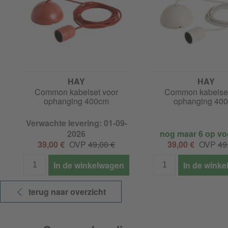
HAY
HAY
Common kabelset voor
Common kabelset
ophanging 400cm
ophanging 40
Verwachte levering: 01-09-
2026
nog maar 6 op vo
39,00 €
OVP
49,00 €
39,00 €
OVP
49
In de winkelwagen
In de wink
terug naar overzicht