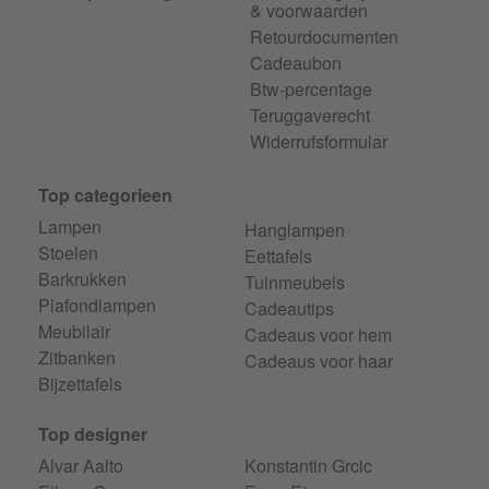
& voorwaarden
Retourdocumenten
Cadeaubon
Btw-percentage
Teruggaverecht
Widerrufsformular
Top categorieen
Lampen
Hanglampen
Stoelen
Eettafels
Barkrukken
Tuinmeubels
Plafondlampen
Cadeautips
Meubilair
Cadeaus voor hem
Zitbanken
Cadeaus voor haar
Bijzettafels
Top designer
Alvar Aalto
Konstantin Grcic