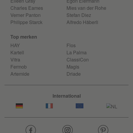
Eileen Gray
Egon Eiermann
Charles Eames
Mies van der Rohe
Verner Panton
Stefan Diez
Philippe Starck
Alfredo Häberli
Top merken
HAY
Flos
Kartell
La Palma
Vitra
ClassiCon
Fermob
Magis
Artemide
Driade
International