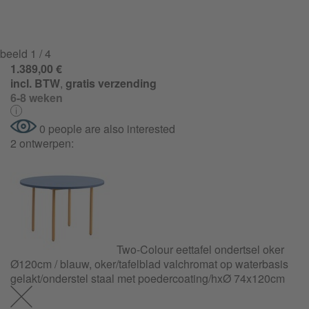
beeld
1
/ 4
1.389,00 €
incl. BTW
,
gratis verzending
6-8 weken
0 people are also interested
2 ontwerpen:
Two-Colour eettafel ondertsel oker
Ø120cm / blauw, oker/tafelblad valchromat op waterbasis
gelakt/onderstel staal met poedercoating/hxØ 74x120cm