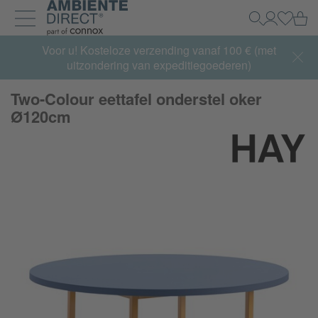
Home
Wi
Zoeken
Mijn acco
Inlogg
Navigatie uit- en inklappen
Summer Sale:
Voor u! Kosteloze verzending vanaf 100 € (met
met tot 65% korting >> nu bestellen
uitzondering van expeditiegoederen)
Two-Colour eettafel onderstel oker
Ø120cm