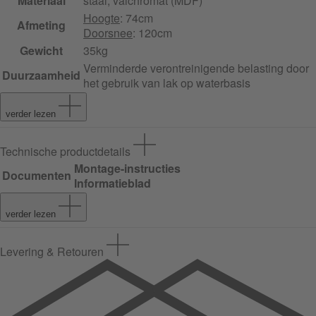
Materiaal
staal, valchromat (MDF)
Hoogte
: 74cm
Afmeting
Doorsnee
: 120cm
Gewicht
35kg
Verminderde verontreinigende belasting door
Duurzaamheid
het gebruik van lak op waterbasis
verder lezen
Technische productdetails
Montage-instructies
Documenten
Informatieblad
verder lezen
Levering & Retouren