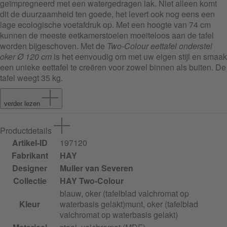
geïmpregneerd met een watergedragen lak. Niet alleen komt
dit de duurzaamheid ten goede, het levert ook nog eens een
lage ecologische voetafdruk op. Met een hoogte van 74 cm
kunnen de meeste eetkamerstoelen moeiteloos aan de tafel
worden bijgeschoven. Met de
Two-Colour eettafel onderstel
oker Ø 120 cm
is het eenvoudig om met uw eigen stijl en smaak
een unieke eettafel te creëren voor zowel binnen als buiten. De
tafel weegt 35 kg.
verder lezen
Productdetails
Artikel-ID
197120
Fabrikant
HAY
Designer
Muller van Severen
Collectie
HAY Two-Colour
blauw, oker (tafelblad valchromat op
Kleur
waterbasis gelakt)
munt, oker (tafelblad
valchromat op waterbasis gelakt)