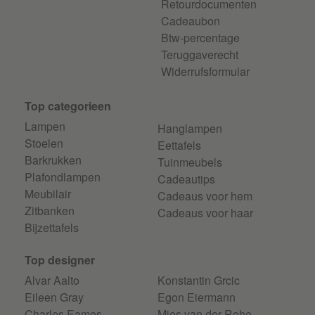
Retourdocumenten
Cadeaubon
Btw-percentage
Teruggaverecht
Widerrufsformular
Top categorieen
Lampen
Hanglampen
Stoelen
Eettafels
Barkrukken
Tuinmeubels
Plafondlampen
Cadeautips
Meubilair
Cadeaus voor hem
Zitbanken
Cadeaus voor haar
Bijzettafels
Top designer
Alvar Aalto
Konstantin Grcic
Eileen Gray
Egon Eiermann
Charles Eames
Mies van der Rohe