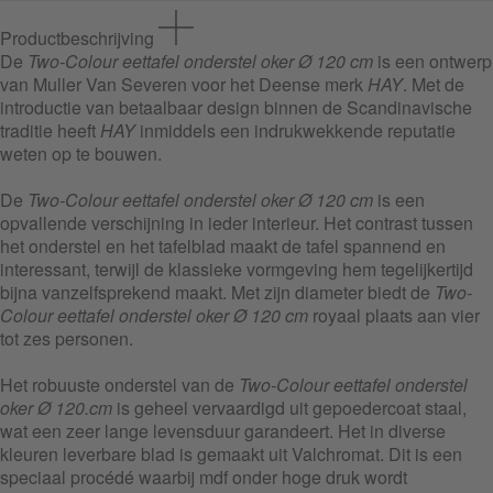
Productbeschrijving
De
Two-Colour eettafel onderstel oker Ø 120 cm
is een ontwerp
van Muller Van Severen voor het Deense merk
HAY
. Met de
introductie van betaalbaar design binnen de Scandinavische
traditie heeft
HAY
inmiddels een indrukwekkende reputatie
weten op te bouwen.
De
Two-Colour eettafel onderstel oker Ø 120 cm
is een
opvallende verschijning in ieder interieur. Het contrast tussen
het onderstel en het tafelblad maakt de tafel spannend en
interessant, terwijl de klassieke vormgeving hem tegelijkertijd
bijna vanzelfsprekend maakt. Met zijn diameter biedt de
Two-
Colour eettafel onderstel oker Ø 120 cm
royaal plaats aan vier
tot zes personen.
Het robuuste onderstel van de
Two-Colour eettafel onderstel
oker Ø 120.cm
is geheel vervaardigd uit gepoedercoat staal,
wat een zeer lange levensduur garandeert. Het in diverse
kleuren leverbare blad is gemaakt uit Valchromat. Dit is een
speciaal procédé waarbij mdf onder hoge druk wordt