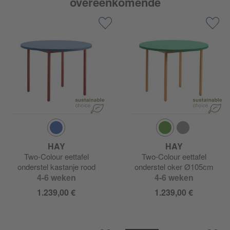
overeenkomende
HAY
HAY
Two-Colour eettafel
Two-Colour eettafel
onderstel kastanje rood
onderstel oker Ø105cm
4-6 weken
Ø105cm
4-6 weken
1.239,00 €
1.239,00 €