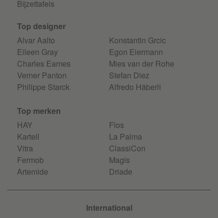
Bijzettafels
Top designer
Alvar Aalto
Konstantin Grcic
Eileen Gray
Egon Eiermann
Charles Eames
Mies van der Rohe
Verner Panton
Stefan Diez
Philippe Starck
Alfredo Häberli
Top merken
HAY
Flos
Kartell
La Palma
Vitra
ClassiCon
Fermob
Magis
Artemide
Driade
International