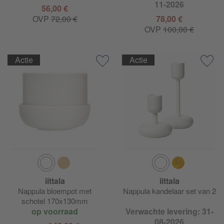
11-2026
56,00 €
OVP
72,00 €
78,00 €
OVP
100,00 €
Actie
Actie
iittala
iittala
Nappula bloempot met
Nappula kandelaar set van 2
schotel 170x130mm
op voorraad
Verwachte levering: 31-
08-2026