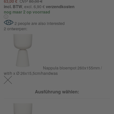
63,00 €
OVP
80,00 €
incl. BTW
, excl. 6,90 €
verzendkosten
nog maar 2 op voorraad
2 people are also interested
2 ontwerpen:
Nappula bloempot 260x155mm /
wit/h x Ø 26x15,5cm/handwas
Ausführung wählen: