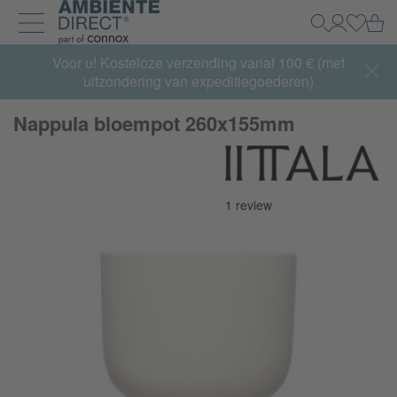
Home
Wi
Zoeken
Mijn acco
Inlogg
Navigatie uit- en inklappen
Summer Sale:
Voor u! Kosteloze verzending vanaf 100 € (met
met tot 65% korting >> nu bestellen
uitzondering van expeditiegoederen)
Nappula bloempot 260x155mm