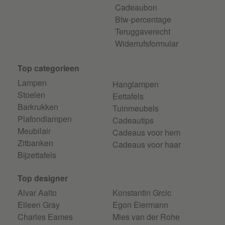
Cadeaubon
Btw-percentage
Teruggaverecht
Widerrufsformular
Top categorieen
Lampen
Hanglampen
Stoelen
Eettafels
Barkrukken
Tuinmeubels
Plafondlampen
Cadeautips
Meubilair
Cadeaus voor hem
Zitbanken
Cadeaus voor haar
Bijzettafels
Top designer
Alvar Aalto
Konstantin Grcic
Eileen Gray
Egon Eiermann
Charles Eames
Mies van der Rohe