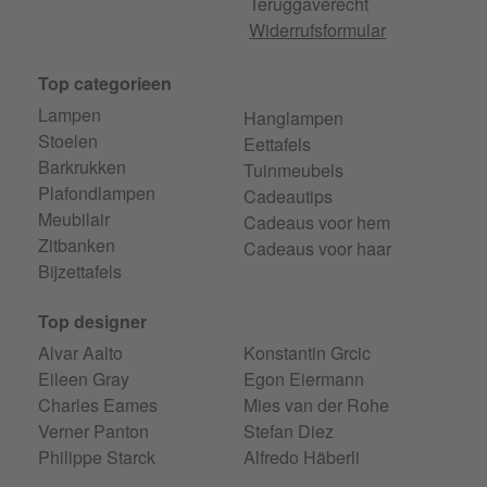
Teruggaverecht
Widerrufsformular
Top categorieen
Lampen
Hanglampen
Stoelen
Eettafels
Barkrukken
Tuinmeubels
Plafondlampen
Cadeautips
Meubilair
Cadeaus voor hem
Zitbanken
Cadeaus voor haar
Bijzettafels
Top designer
Alvar Aalto
Konstantin Grcic
Eileen Gray
Egon Eiermann
Charles Eames
Mies van der Rohe
Verner Panton
Stefan Diez
Philippe Starck
Alfredo Häberli