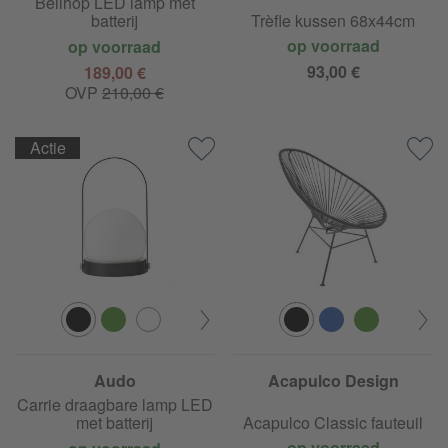
Bellhop LED lamp met
batterij
Trèfle kussen 68x44cm
op voorraad
op voorraad
93,00 €
189,00 €
OVP
210,00 €
Actie
Audo
Acapulco Design
Carrie draagbare lamp LED
met batterij
Acapulco Classic fauteuil
op voorraad