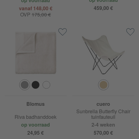
op voorraad
459,00 €
vanaf 148,00 €
OVP
175,00 €
Blomus
cuero
Sunshine Mariposa
Sunbrella Butterfly Chair
Riva badhanddoek
tuinfauteuil
op voorraad
2-4 weken
24,95 €
570,00 €