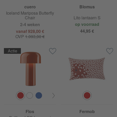
cuero
Blomus
Iceland Mariposa Butterfly
Chair
Lito lantaarn S
op voorraad
2-4 weken
44,95 €
vanaf 928,00 €
OVP
1.093,00 €
Actie
Flos
Fermob