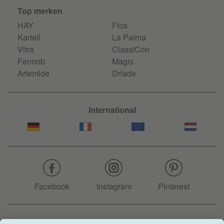
Top merken
HAY
Flos
Kartell
La Palma
Vitra
ClassiCon
Fermob
Magis
Artemide
Driade
International
Facebook
Instagram
Pinterest