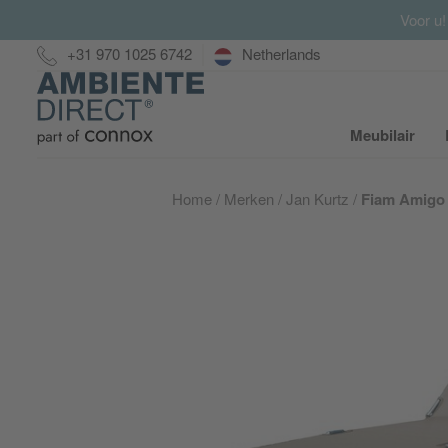
Voor u!
Hotline:
+31 970 1025 6742
Netherlands
Home
Meubilair
S
Home
Merken
Jan Kurtz
Fiam Amigo