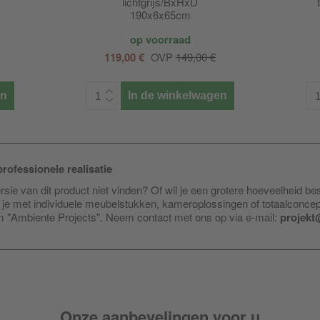
lichtgrijs/BxHxD
190x6x65cm
op voorraad
119,00 €
OVP
149,00 €
en
In de winkelwagen
rofessionele realisatie
sie van dit product niet vinden? Of wil je een grotere hoeveelheid be
je met individuele meubelstukken, kameroplossingen of totaalconce
am "Ambiente Projects". Neem contact met ons op via e-mail:
projekt
Onze aanbevelingen voor u