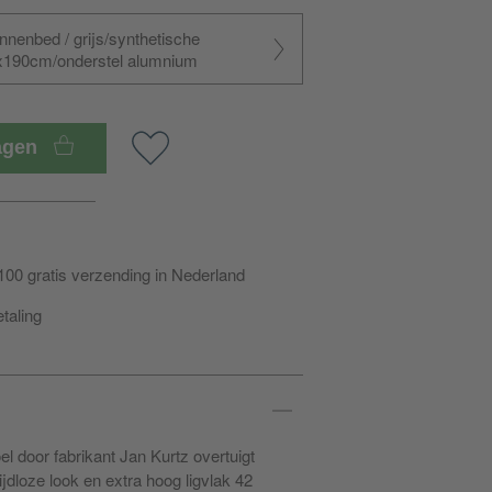
nenbed / grijs/synthetische
x190cm/onderstel alumnium
wagen
100 gratis verzending in Nederland
etaling
oel door fabrikant Jan Kurtz overtuigt
jdloze look en extra hoog ligvlak 42