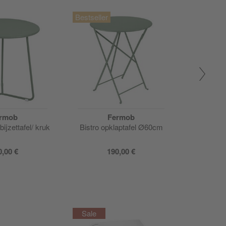
rmob
Fermob
J
bijzettafel/ kruk
Bistro opklaptafel Ø60cm
Fat kus
1
0,00 €
190,00 €
vanaf
119