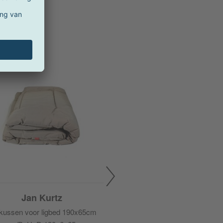
Jan Kurtz
 kussen voor ligbed 190x65cm