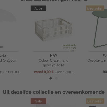
Actie
urtz
HAY
Fe
ol Ø 200cm
Colour Crate mand
Cocotte tuin 
gerecycled M
vanaf
9,00 €
10
OVP
119,00 €
OVP
12,00 €
Uit dezelfde collectie en overeenkomende