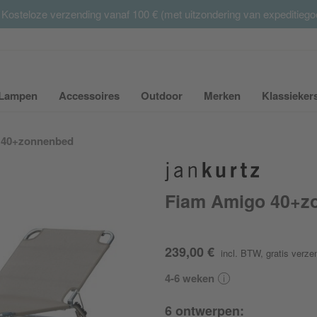
 Kosteloze verzending vanaf 100 € (met uitzondering van expeditieg
Summer Sale:
met tot 65% korting >> nu bestellen
Lampen
Accessoires
Outdoor
Merken
Klassieker
ubmenu van Meubilair uit- of inklappen
Submenu van Lampen uit- of inklappen
Submenu van Accessoires uit- of inkla
Submenu van Outdoor uit-
Submenu van 
 40+zonnenbed
Fiam Amigo 40+z
239,00 €
incl. BTW
,
gratis verze
4-6 weken
6 ontwerpen: