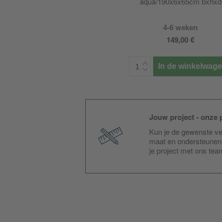
aqua/190x6x65cm bxhxd
4-6 weken
149,00 €
In de winkelwag
Jouw project - onze p
Kun je de gewenste ver
maat en ondersteunen 
je project met ons te