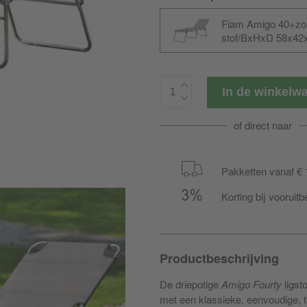
Fiam Amigo 40+zon
stof/BxHxD 58x42
In de winkel
of direct naar
Pakketten vanaf € 
Korting bij vooruitb
Productbeschrijving
De driepotige
Amigo Fourty
ligst
met een klassieke, eenvoudige, ti