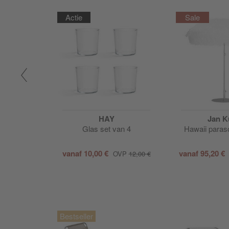
Actie
b
HAY
Jan K
enbed
Glas set van 4
Hawaii paras
 €
vanaf
10,00 €
vanaf
95,20 €
OVP
12,00 €