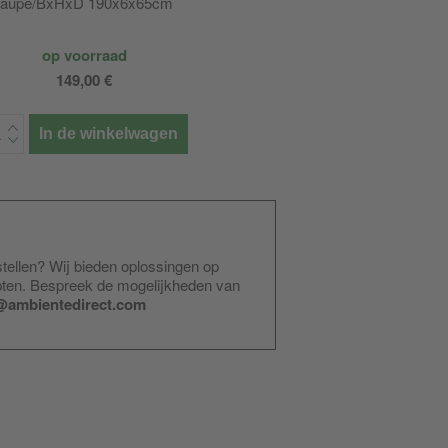
taupe/BxHxD 190x6x65cm
op voorraad
149,00 €
In de winkelwagen
stellen? Wij bieden oplossingen op
pten. Bespreek de mogelijkheden van
@ambientedirect.com