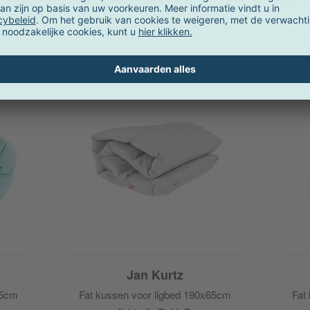
Selecteer accessoires
Jan Kurtz
65cm
Fat kussen voor ligbed 190x65cm
Fat