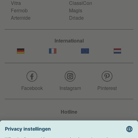
Vitra
ClassiCon
Fermob
Magis
Artemide
Driade
International
Facebook
Instagram
Pinterest
Hotline
+31 204 990 283