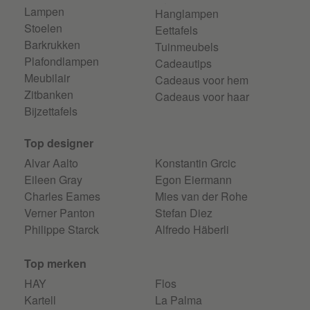
Lampen
Hanglampen
Stoelen
Eettafels
Barkrukken
Tuinmeubels
Plafondlampen
Cadeautips
Meubilair
Cadeaus voor hem
Zitbanken
Cadeaus voor haar
Bijzettafels
Top designer
Alvar Aalto
Konstantin Grcic
Eileen Gray
Egon Eiermann
Charles Eames
Mies van der Rohe
Verner Panton
Stefan Diez
Philippe Starck
Alfredo Häberli
Top merken
HAY
Flos
Kartell
La Palma