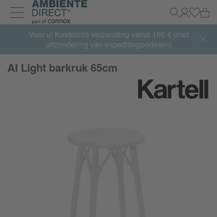
Home
Wi
Zoeken
Mijn acco
Inlogg
Navigatie uit- en inklappen
Summer Sale:
Voor u! Kosteloze verzending vanaf 100 € (met
met tot 65% korting >> nu bestellen
uitzondering van expeditiegoederen)
AI Light barkruk 65cm