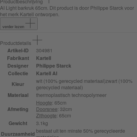
Productbeschrijving
AI Light barkruk 65cm
. Dit product is door Philippe Starck voor
het merk Kartell ontworpen.
verder lezen
Productdetails
Artikel-ID
304981
Fabrikant
Kartell
Designer
Philippe Starck
Collectie
Kartell AI
wit (100% gerecycled materiaal)
zwart (100%
Kleur
gerecycled materiaal)
Materiaal
thermoplastisch technopolymeer
Hoogte
: 65cm
Afmeting
Doorsnee
: 32cm
Zithoogte
: 65cm
Gewicht
3.1kg
bestaat uit ten minste 50% gerecycleerde
Duurzaamheid