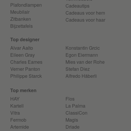
Plafondlampen
Cadeautips
Meubilair
Cadeaus voor hem
Zitbanken
Cadeaus voor haar
Bijzettafels
Top designer
Alvar Aalto
Konstantin Grcic
Eileen Gray
Egon Eiermann
Charles Eames
Mies van der Rohe
Verner Panton
Stefan Diez
Philippe Starck
Alfredo Häberli
Top merken
HAY
Flos
Kartell
La Palma
Vitra
ClassiCon
Fermob
Magis
Artemide
Driade