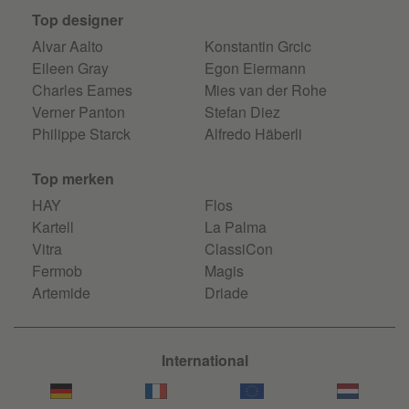
Top designer
Alvar Aalto
Konstantin Grcic
Eileen Gray
Egon Eiermann
Charles Eames
Mies van der Rohe
Verner Panton
Stefan Diez
Philippe Starck
Alfredo Häberli
Top merken
HAY
Flos
Kartell
La Palma
Vitra
ClassiCon
Fermob
Magis
Artemide
Driade
International