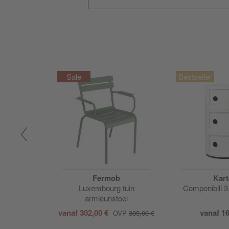
Fermob
Kart
uil
Luxembourg tuin
Componibili 3
armleunstoel
vanaf
302,00 €
vanaf
16
329,00 €
OVP
335,00 €