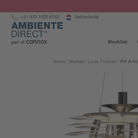
Hotline:
+31 970 1025 6742
Netherlands
Home
Meubilair
S
Home
Merken
Louis Poulsen
PH Arti