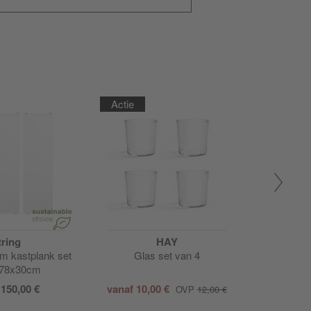
Actie
tring
HAY
J
em kastplank set
Glas set van 4
Hawaii 
 78x30cm
f
150,00 €
vanaf
10,00 €
vanaf
95,
OVP
12,00 €