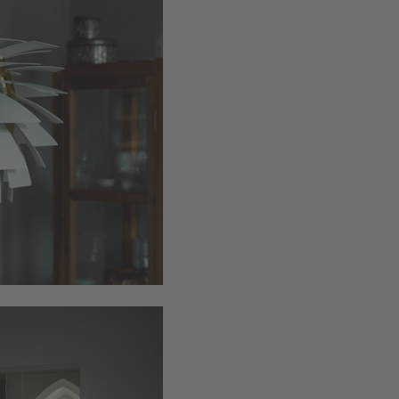
www.louisp
E27-fitting.
60 dagen terugkeer
Afmeting
Hoogte
: 58
Doorsnee
: 
Kabellengte
Doorsnee l
verder lezen
Gewicht
stoffig blau
stoffig blau