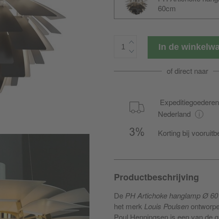
60cm
In de winkel
of direct naar
Expeditiegoederen 
Nederland
Korting bij vooruitb
Productbeschrijving
De
PH Artichoke hanglamp Ø 6
het merk
Louis Poulsen
ontworpe
Poul Henningsen is een van de g