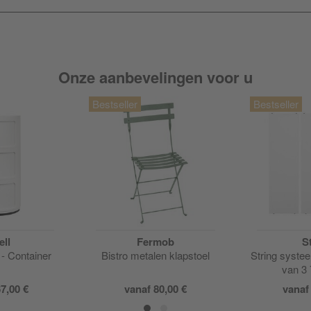
Onze aanbevelingen voor u
ell
Fermob
S
 - Container
Bistro metalen klapstoel
String syste
van 3
7,00 €
vanaf
80,00 €
vana