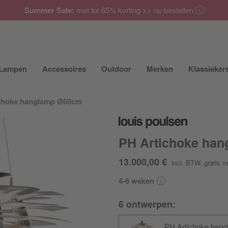
Summer Sale:
met tot 65% korting >> nu bestellen
Lampen
Accessoires
Outdoor
Merken
Klassieker
ubmenu van Meubilair uit- of inklappen
Submenu van Lampen uit- of inklappen
Submenu van Accessoires uit- of inkla
Submenu van Outdoor uit-
Submenu van 
choke hanglamp Ø60cm
PH Artichoke ha
13.000,00 €
incl. BTW
,
gratis v
4-6 weken
6 ontwerpen:
PH Artichoke hang