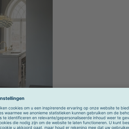
stoffig groe
stoffig groe
zacht wit, m
zwart
: 25kg
n