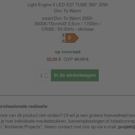
Light Engine II LED E27 TUBE 360° 20W
Dim To Warm
zwart/Dim To Warm 2000-
3000K/15cmh/Ø 3,5cm / 1700lm /
CRI95 / 50-60Hz / dimbaar
F
op voorraad
32,00 €
OVP
40,00 €
In de winkelwagen
rofessionele realisatie
sie van dit product niet vinden? Of wil je een grotere hoeveelheid be
je met individuele meubelstukken, kameroplossingen of totaalconce
am "Ambiente Projects". Neem contact met ons op via e-mail:
projekt