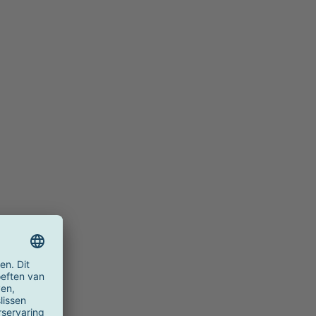
n, messing gemetalliseerd
: 16.4kg
n, verchroomd
: 16.4kg
essing gemetalliseerd
: 16.4kg