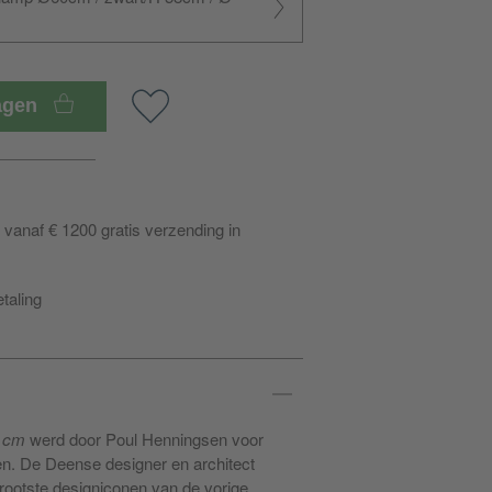
wagen
vanaf € 1200 gratis verzending in
etaling
0 cm
werd door Poul Henningsen voor
n. De Deense designer en architect
rootste designiconen van de vorige