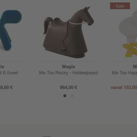
is
Magis
M
 S flueel
Me Too Rocky - Hobbelpaard
Me Too Happ
8,00 €
964,00 €
vanaf
152,0