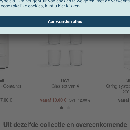
Onze aanbevelingen voor u
Actie
ell
HAY
S
 - Container
Glas set van 4
String syst
200
7,00 €
vanaf
10,00 €
vana
OVP
12,00 €
Uit dezelfde collectie en overeenkomende