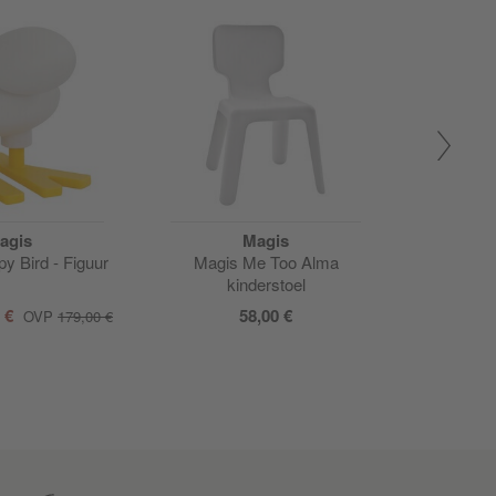
agis
Magis
y Bird - Figuur
Magis Me Too Alma
Me Too 
kinderstoel
0 €
58,00 €
vanaf
38
OVP
179,00 €