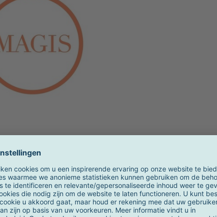
42.5x26x34.
56.5x34x45
69.5x42x55.
Breedte
:
102
42.5x26x34.
56.5x34x45
verder lezen
69.5x42x55.
Hoogte
:
102
42.5x26x34.
56.5x34x45
69.5x42x55.
Zithoogte
:
4
56.5x34x45
69.5x42x55.
n