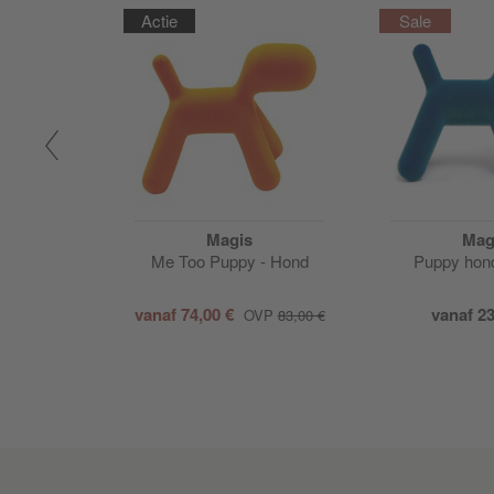
Actie
Magis
Mag
Linus -
Me Too Puppy - Hond
Puppy hond
el
00 €
vanaf
74,00 €
vanaf
23
OVP
83,00 €