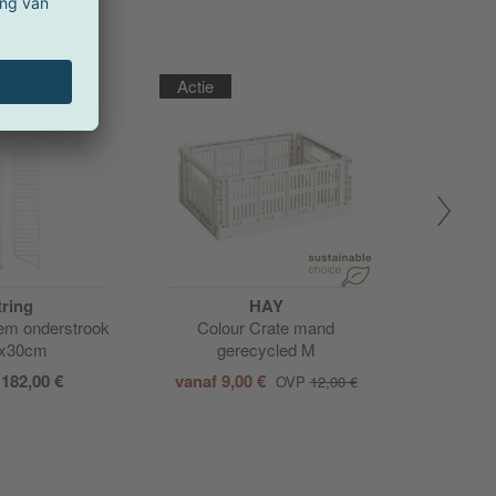
Actie
tring
HAY
eem onderstrook
Colour Crate mand
x30cm
gerecycled M
f
182,00 €
vanaf
9,00 €
OVP
12,00 €