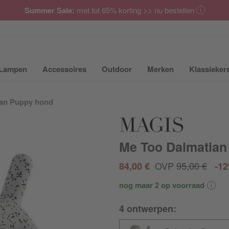
Summer Sale:
met tot 65% korting >> nu bestellen
Lampen
Accessoires
Outdoor
Merken
Klassieker
ubmenu van Meubilair uit- of inklappen
Submenu van Lampen uit- of inklappen
Submenu van Accessoires uit- of inkla
Submenu van Outdoor uit-
Submenu van 
ian Puppy hond
Me Too Dalmatian
OVP
95,00 €
84,00 €
-1
nog maar 2 op voorraad
4 ontwerpen: