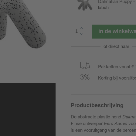
Dalmatian Puppy -
lxbxh
In de winkel
of direct naar
Pakketten vanaf € 
Korting bij vooruitb
Productbeschrijving
De abstracte plastic hond
Dalmat
Finse ontwerper
Eero Aarnio
voo
is een vooruitgang van de bero