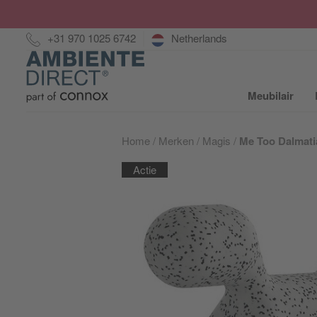
Hotline:
+31 970 1025 6742
Netherlands
Home
Meubilair
S
Home
Merken
Magis
Me Too Dalmat
Actie