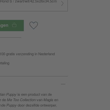
 Hond S / zwart/wit/42.5x26x34.5cm
wagen
100 gratis verzending in Nederland
etaling
ian Puppy
is een product van de
r de
Me Too Collection
van
Magis
en
emde
Puppy
door dezelfde ontwerper.