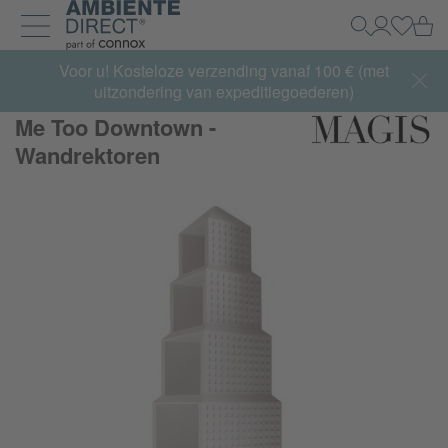
Home
Wi
Zoeken
Mijn acco
Inlogg
Navigatie uit- en inklappen
Summer Sale:
Voor u! Kosteloze verzending vanaf 100 € (met
met tot 65% korting >> nu bestellen
uitzondering van expeditiegoederen)
Me Too Downtown -
Wandrektoren