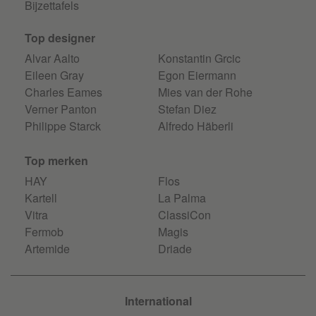
Bijzettafels
Top designer
Alvar Aalto
Konstantin Grcic
Eileen Gray
Egon Eiermann
Charles Eames
Mies van der Rohe
Verner Panton
Stefan Diez
Philippe Starck
Alfredo Häberli
Top merken
HAY
Flos
Kartell
La Palma
Vitra
ClassiCon
Fermob
Magis
Artemide
Driade
International