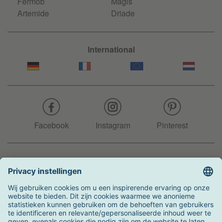
Fermob
Magis
Artemide
Driade
International
Facebook
Instagram
Pinterest
Hotline
+31 204 990 283