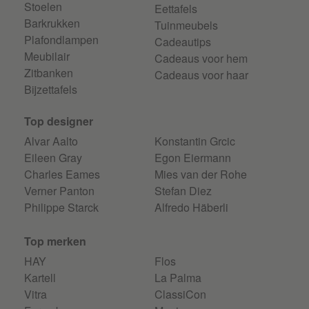
Stoelen
Eettafels
Barkrukken
Tuinmeubels
Plafondlampen
Cadeautips
Meubilair
Cadeaus voor hem
Zitbanken
Cadeaus voor haar
Bijzettafels
Top designer
Alvar Aalto
Konstantin Grcic
Eileen Gray
Egon Eiermann
Charles Eames
Mies van der Rohe
Verner Panton
Stefan Diez
Philippe Starck
Alfredo Häberli
Top merken
HAY
Flos
Kartell
La Palma
Vitra
ClassiCon