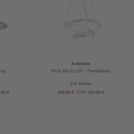
Artemide
amp
Pirce Micro LED - Pendellamp
2-4 weken
,00 €
648,00 €
OVP
720,00 €