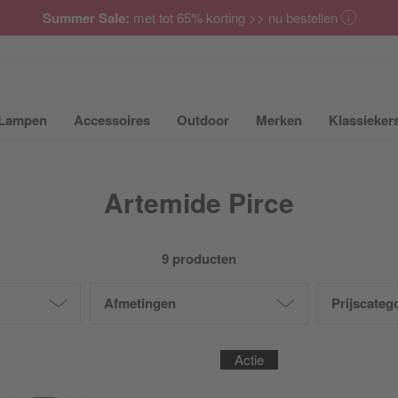
Summer Sale:
met tot 65% korting >> nu bestellen
Lampen
Accessoires
Outdoor
Merken
Klassieker
ubmenu van Meubilair uit- of inklappen
Submenu van Lampen uit- of inklappen
Submenu van Accessoires uit- of inkla
Submenu van Outdoor uit-
Submenu van 
Artemide Pirce
9 producten
Afmetingen
Prijscateg
Actie