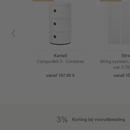
a
Kartell
Stri
raadrek
Componibili 3 - Container
String systeem 
module
van 3 7
00 €
vanaf 167,00 €
vanaf 15
00 €
Korting bij vooruitbetaling