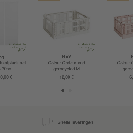
ng
HAY
kastplank set
Colour Crate mand
Colour 
8x30cm
gerecycled M
gere
0,00 €
12,00 €
6
Snelle leveringen