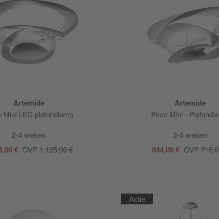
Artemide
Artemide
e Mini LED plafondlamp
Pirce Mini - Plafond
2-4 weken
2-4 weken
3,00 €
OVP
1.125,00 €
644,00 €
OVP
715,0
Actie