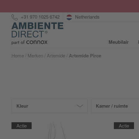
Hotline:
+31 970 1025 6742
Netherlands
Home
Meubilair
S
Home
Merken
Artemide
Artemide Pirce
Kleur
Kamer / ruimte
Actie
Actie