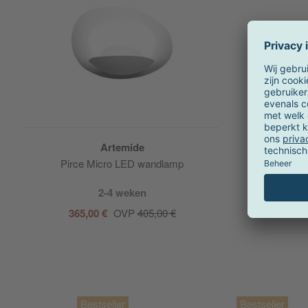
Artemide
Pirce Micro LED wandlamp
2-4 weken
365,00 €
OVP
405,00 €