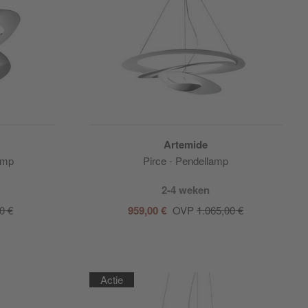
Artemide
lamp
Pirce - Pendellamp
2-4 weken
0 €
959,00 €
OVP
1.065,00 €
Actie