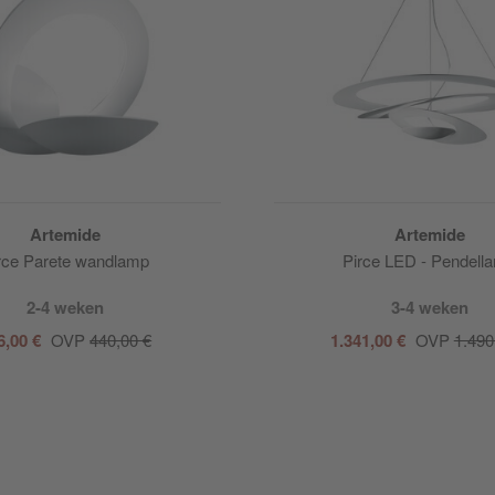
Artemide
Artemide
rce Parete wandlamp
Pirce LED - Pendell
2-4 weken
3-4 weken
6,00 €
OVP
440,00 €
1.341,00 €
OVP
1.490