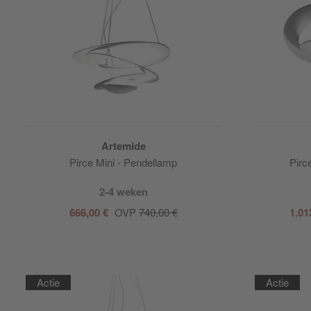
Artemide
Pirce Mini - Pendellamp
Pirc
2-4 weken
666,00 €
OVP
740,00 €
1.01
Actie
Actie