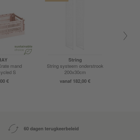
HAY
String
Crate mand
String systeem onderstrook
He
cycled S
200x30cm
,00 €
vanaf 182,00 €
60 dagen terugkeerbeleid