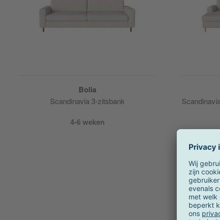
Bolia
Scandinavia 3-zitsbank
Scandinavia
4-6 weken