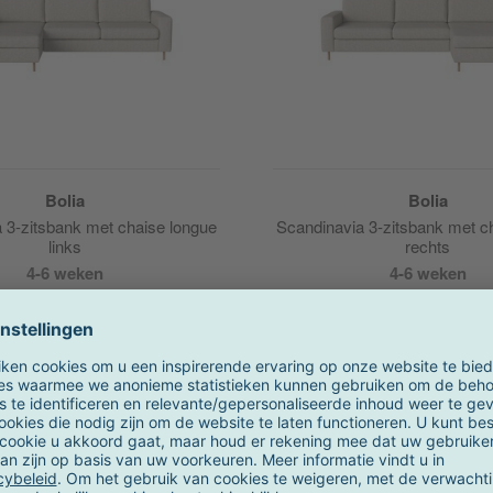
Bolia
Bolia
 3-zitsbank met chaise longue
Scandinavia 3-zitsbank met c
links
rechts
4-6 weken
4-6 weken
Onze aanbevelingen voor u