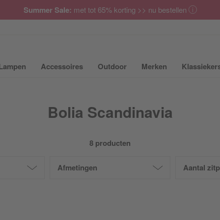
Summer Sale:
met tot 65% korting >> nu bestellen
Lampen
Accessoires
Outdoor
Merken
Klassieker
ubmenu van Meubilair uit- of inklappen
Submenu van Lampen uit- of inklappen
Submenu van Accessoires uit- of inkla
Submenu van Outdoor uit-
Submenu van 
Bolia Scandinavia
8 producten
Afmetingen
Aantal zit