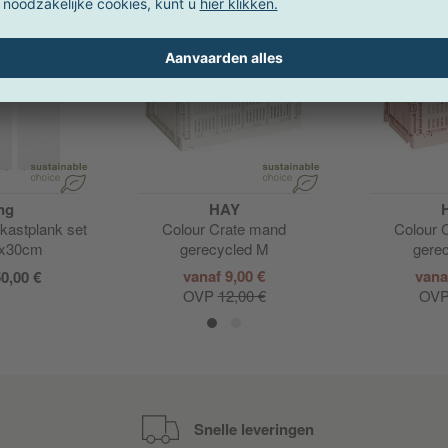
Actie
Actie
ng
HAY
kastplank set
Colour Crate mand
Colour 
8x30cm
gerecycled M
gere
vanaf 9,00 €
vana
0,00 €
OVP
12,00 €
OV
Snelle leveringen