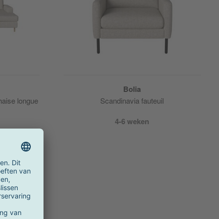
Bolia
haise longue
Scandinavia fauteuil
4-6 weken