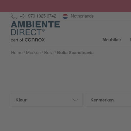
Hotline:
+31 970 1025 6742
Netherlands
Home
Meubilair
S
Home
Merken
Bolia
Bolia Scandinavia
Kleur
Kenmerken