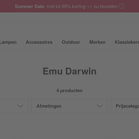
Summer Sale:
met tot 65% korting >> nu bestellen
Lampen
Accessoires
Outdoor
Merken
Klassieker
ubmenu van Meubilair uit- of inklappen
Submenu van Lampen uit- of inklappen
Submenu van Accessoires uit- of inkla
Submenu van Outdoor uit-
Submenu van 
Emu Darwin
4 producten
Afmetingen
Prijscateg