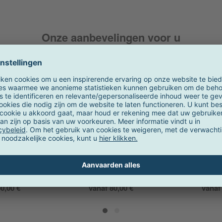
Onze aanbevelingen voor u
ng
Fermob
S
kastplank set
Bistro metalen klapstoel
String Po
8x30cm
60x5
0,00 €
vanaf 80,00 €
vanaf