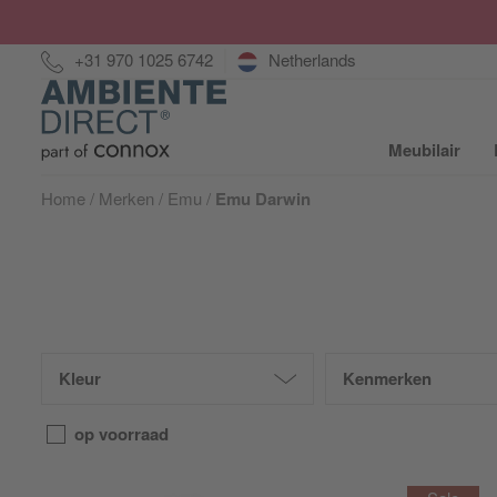
Hotline:
+31 970 1025 6742
Netherlands
Home
Meubilair
S
Home
Merken
Emu
Emu Darwin
Kleur
Kenmerken
op voorraad