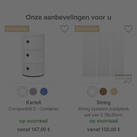
Fontana Arte Scintilla
Onze aanbevelingen voor u
Fontana Arte Tavolo Con Ruote
Fontana Arte Tropico
Fontana Arte Volée
FontanaArte Globo di Luce
Kartell
String
Componibili 3 - Container
String systeem kastplank
set van 3 78x30cm
op voorraad
op voorraad
vanaf 167,00 €
vanaf 150,00 €