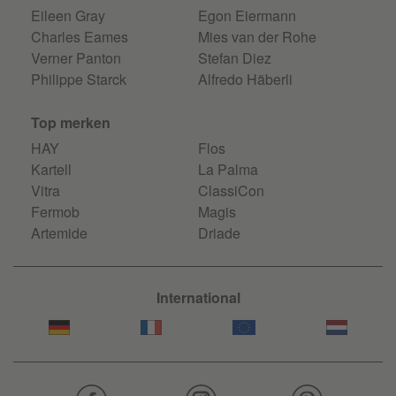
Eileen Gray
Egon Eiermann
Charles Eames
Mies van der Rohe
Verner Panton
Stefan Diez
Philippe Starck
Alfredo Häberli
Top merken
HAY
Flos
Kartell
La Palma
Vitra
ClassiCon
Fermob
Magis
Artemide
Driade
International