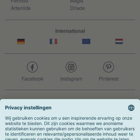
Fermob
Magis
Artemide
Driade
International
Facebook
Instagram
Pinterest
Hotline
+31 204 990 283