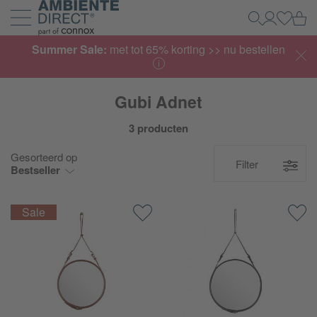
Home
Wi
Zoeken
Mijn acco
Inlogg
Navigatie uit- en inklappen
Summer Sale:
met tot 65% korting >> nu bestellen
Gubi Adnet
3 producten
Gesorteerd op
Filter
Bestseller