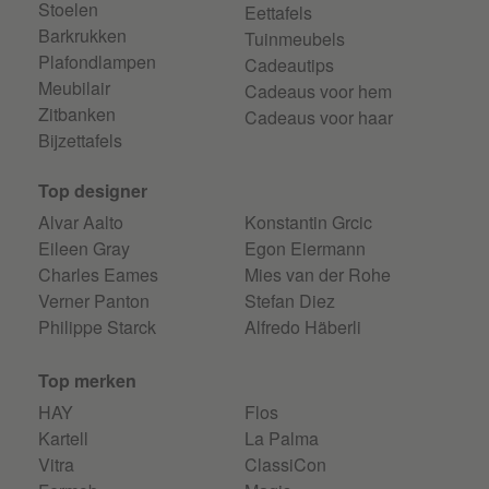
Stoelen
Eettafels
Barkrukken
Tuinmeubels
Plafondlampen
Cadeautips
Meubilair
Cadeaus voor hem
Zitbanken
Cadeaus voor haar
Bijzettafels
Top designer
Alvar Aalto
Konstantin Grcic
Eileen Gray
Egon Eiermann
Charles Eames
Mies van der Rohe
Verner Panton
Stefan Diez
Philippe Starck
Alfredo Häberli
Top merken
HAY
Flos
Kartell
La Palma
Vitra
ClassiCon