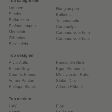
Top categorieen
Lampen
Hanglampen
Stoelen
Eettafels
Barkrukken
Tuinmeubels
Plafondlampen
Cadeautips
Meubilair
Cadeaus voor hem
Zitbanken
Cadeaus voor haar
Bijzettafels
Top designer
Alvar Aalto
Konstantin Grcic
Eileen Gray
Egon Eiermann
Charles Eames
Mies van der Rohe
Verner Panton
Stefan Diez
Philippe Starck
Alfredo Häberli
Top merken
HAY
Flos
Kartell
La Palma