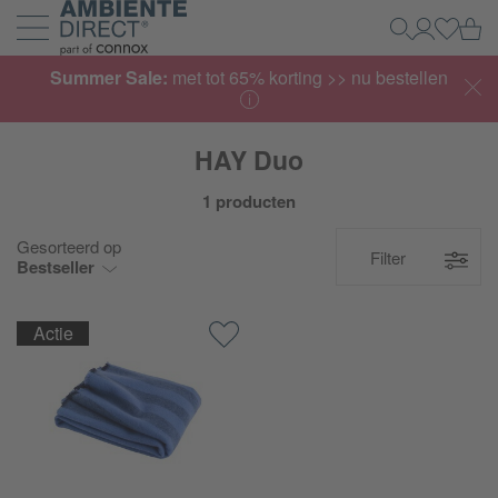
Home
Wi
Zoeken
Mijn acco
Inlogg
Navigatie uit- en inklappen
Summer Sale:
met tot 65% korting >> nu bestellen
HAY Duo
1 producten
Gesorteerd op
Filter
Bestseller
Actie