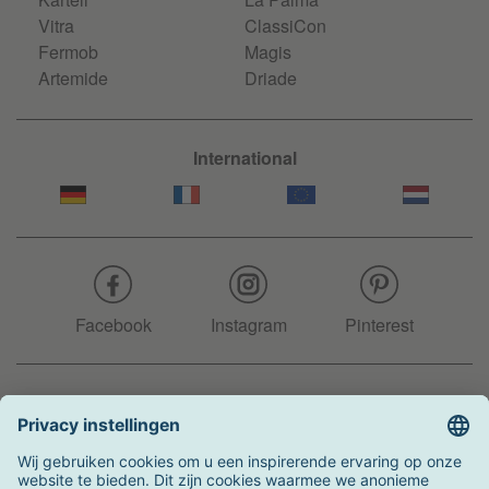
Vitra
ClassiCon
Fermob
Magis
Artemide
Driade
International
Facebook
Instagram
Pinterest
Hotline
+31 204 990 283