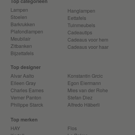
Top categorieen
Lampen
Hanglampen
Stoelen
Eettafels
Barkrukken
Tuinmeubels
Plafondlampen
Cadeautips
Meubilair
Cadeaus voor hem
Zitbanken
Cadeaus voor haar
Bijzettafels
Top designer
Alvar Aalto
Konstantin Grcic
Eileen Gray
Egon Eiermann
Charles Eames
Mies van der Rohe
Verner Panton
Stefan Diez
Philippe Starck
Alfredo Häberli
Top merken
HAY
Flos