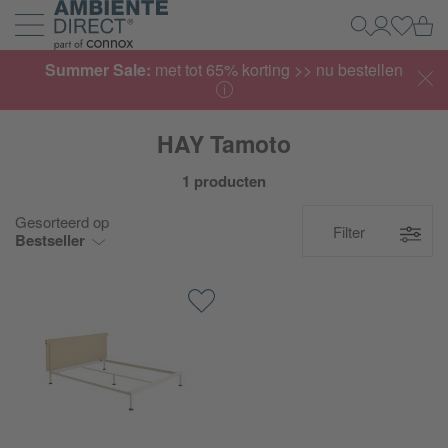
Home
Wi
Zoeken
Mijn acco
Inlogg
Navigatie uit- en inklappen
Summer Sale:
met tot 65% korting >> nu bestellen
HAY Tamoto
1 producten
Gesorteerd op
Filter
Bestseller