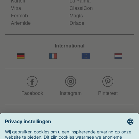
Kartell
La Palma
Vitra
ClassiCon
Fermob
Magis
Artemide
Driade
International
Facebook
Instagram
Pinterest
Hotline
+31 204 990 283