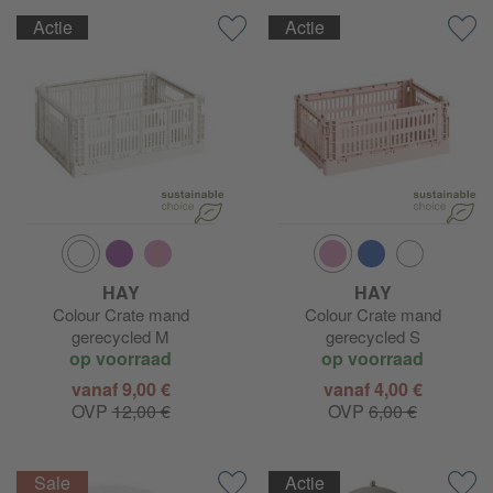
Actie
Actie
HAY Arbour
HAY Arcs
HAY Ava
HAY Balcony
HAY Barro
HAY
HAY
Colour Crate mand
Colour Crate mand
HAY Bella
gerecycled M
gerecycled S
op voorraad
op voorraad
HAY Bonbon
vanaf 9,00 €
vanaf 4,00 €
OVP
12,00 €
OVP
6,00 €
HAY Buoy
Actie