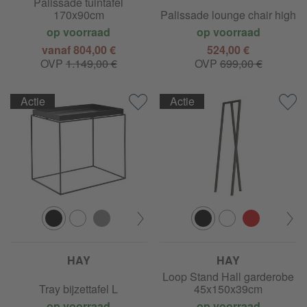
Palissade tuintafel
170x90cm
Palissade lounge chair high
op voorraad
op voorraad
vanaf 804,00 €
524,00 €
OVP
1.149,00 €
OVP
699,00 €
Actie
Actie
HAY
HAY
Loop Stand Hall garderobe
Tray bijzettafel L
45x150x39cm
op voorraad
op voorraad