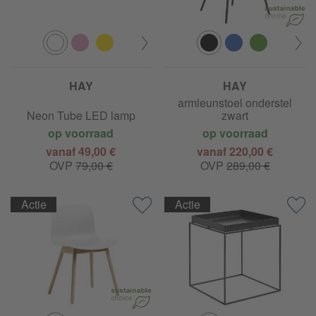
HAY
HAY
About a Chair AAC 26 2.0
armleunstoel onderstel
Neon Tube LED lamp
zwart
op voorraad
op voorraad
vanaf 49,00 €
vanaf 220,00 €
OVP
79,00 €
OVP
289,00 €
Actie
Actie