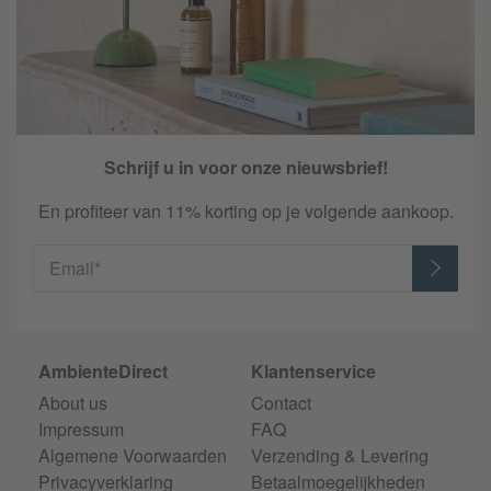
HAY Dogs
HAY Dot
HAY Duo
Schrijf u in voor onze nieuwsbrief!
HAY Élémentaire
En profiteer van 11% korting op je volgende aankoop.
HAY Empire
Email*
HAY Été
HAY Ethan Cook Flat Works
AmbienteDirect
Klantenservice
HAY Facet
About us
Contact
Impressum
FAQ
HAY Factor Linear
Algemene Voorwaarden
Verzending & Levering
Privacyverklaring
Betaalmoegelijkheden