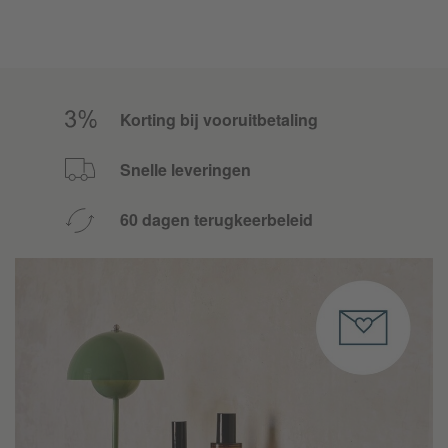
HAY Compass
HAY Copenhague
HAY Copenhague Deux
Korting bij vooruitbetaling
HAY Cornet
Snelle leveringen
HAY Crate
60 dagen terugkeerbeleid
HAY Crayon
HAY Cupola
HAY Curve
HAY DLM