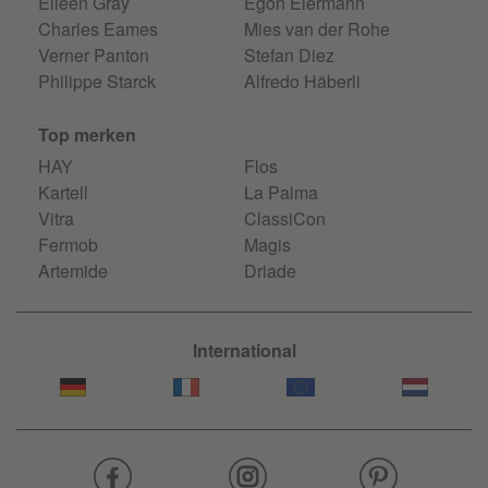
Eileen Gray
Egon Eiermann
HAY Kofi
Charles Eames
Mies van der Rohe
Verner Panton
Stefan Diez
HAY Korpus
Philippe Starck
Alfredo Häberli
HAY Layout
Top merken
HAY
Flos
HAY Linen
Kartell
La Palma
Vitra
ClassiCon
HAY Loop
Fermob
Magis
Artemide
Driade
HAY Mags
HAY Matin
International
HAY Matin Flush Mount
HAY Mega Dot