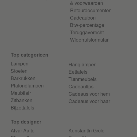
HAY Fineline
& voorwaarden
Retourdocumenten
HAY Flare
Cadeaubon
Btw-percentage
Teruggaverecht
HAY Hackney
Widerrufsformular
HAY Hee
Top categorieen
HAY Host
Lampen
Hanglampen
Stoelen
Eettafels
Barkrukken
HAY Indian
Tuinmeubels
Plafondlampen
Cadeautips
Meubilair
HAY Stoelen J
Cadeaus voor hem
Zitbanken
Cadeaus voor haar
Bijzettafels
HAY Juice
Top designer
HAY Kitchen Market
Alvar Aalto
Konstantin Grcic