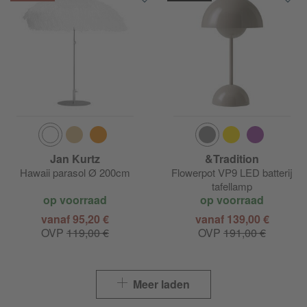
HAY Can Sofa 2.0
HAY Check
HAY Chisel
HAY Coco
HAY Colour
Jan Kurtz
&Tradition
HAY Colour Crate
Hawaii parasol Ø 200cm
Flowerpot VP9 LED batterij
tafellamp
op voorraad
op voorraad
HAY Colour Rack
vanaf 95,20 €
vanaf 139,00 €
OVP
119,00 €
OVP
191,00 €
HAY Column
HAY Common
Meer laden