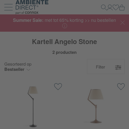
Home
Wi
Zoeken
Mijn acco
Inlogg
Navigatie uit- en inklappen
Summer Sale:
met tot 65% korting >> nu bestellen
Kartell Angelo Stone
2 producten
Gesorteerd op
Filter
Bestseller