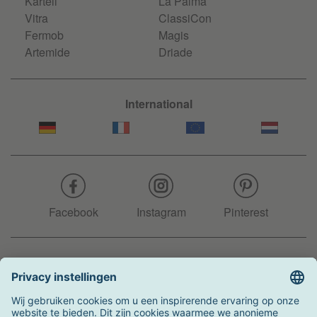
Kartell
La Palma
Vitra
ClassiCon
Fermob
Magis
Artemide
Driade
International
Facebook
Instagram
Pinterest
Hotline
+31 204 990 283