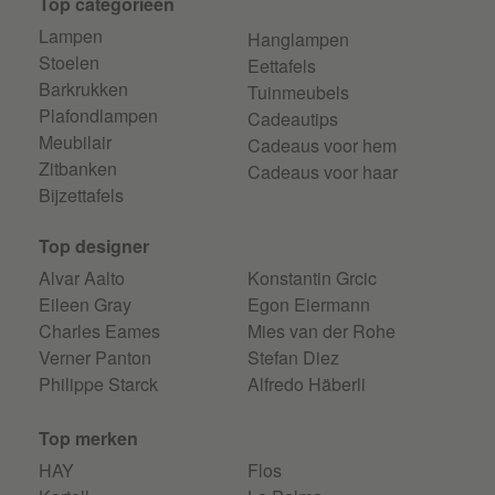
Top categorieen
Lampen
Hanglampen
Stoelen
Eettafels
Barkrukken
Tuinmeubels
Plafondlampen
Cadeautips
Meubilair
Cadeaus voor hem
Zitbanken
Cadeaus voor haar
Bijzettafels
Top designer
Alvar Aalto
Konstantin Grcic
Eileen Gray
Egon Eiermann
Charles Eames
Mies van der Rohe
Verner Panton
Stefan Diez
Philippe Starck
Alfredo Häberli
Top merken
HAY
Flos