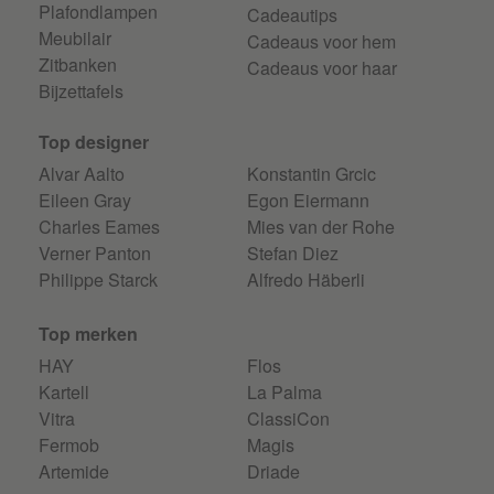
Plafondlampen
Cadeautips
Meubilair
Cadeaus voor hem
Zitbanken
Cadeaus voor haar
Bijzettafels
Top designer
Alvar Aalto
Konstantin Grcic
Eileen Gray
Egon Eiermann
Charles Eames
Mies van der Rohe
Verner Panton
Stefan Diez
Philippe Starck
Alfredo Häberli
Top merken
HAY
Flos
Kartell
La Palma
Vitra
ClassiCon
Fermob
Magis
Artemide
Driade