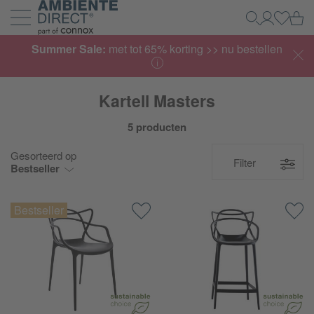
Home
Wi
Zoeken
Mijn acco
Inlogg
Navigatie uit- en inklappen
Summer Sale:
met tot 65% korting >> nu bestellen
Kartell Masters
5 producten
Gesorteerd op
Filter
Bestseller