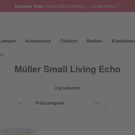
Summer Sale:
met tot 65% korting >> nu bestellen
Lampen
Accessoires
Outdoor
Merken
Klassieker
ubmenu van Meubilair uit- of inklappen
Submenu van Lampen uit- of inklappen
Submenu van Accessoires uit- of inkla
Submenu van Outdoor uit-
Submenu van 
ho
Müller Small Living Echo
2 producten
Prijscategorie