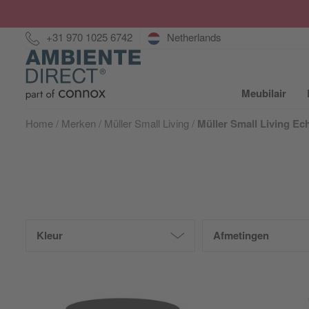
Hotline:
+31 970 1025 6742
Netherlands
Home
Meubilair
S
Home
Merken
Müller Small Living
Müller Small Living Ec
Kleur
Afmetingen