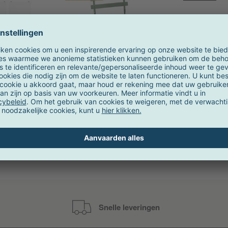
ng
Fermob
kastplank set
Bistro metalen klapstoel
Colour 
8x30cm
gere
vana
0,00 €
vanaf 80,00 €
OV
Snelle leveringen