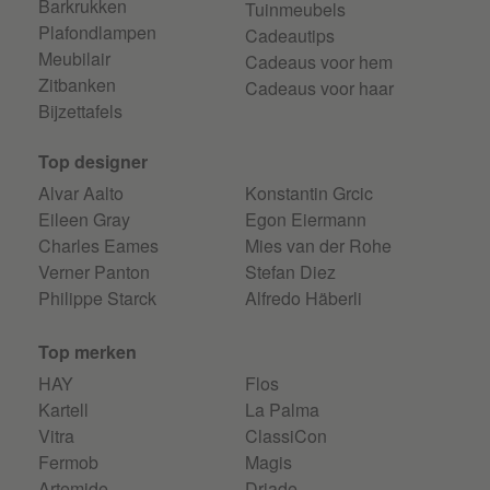
Barkrukken
Tuinmeubels
Plafondlampen
Cadeautips
Meubilair
Cadeaus voor hem
Zitbanken
Cadeaus voor haar
Bijzettafels
Top designer
Alvar Aalto
Konstantin Grcic
Eileen Gray
Egon Eiermann
Charles Eames
Mies van der Rohe
Verner Panton
Stefan Diez
Philippe Starck
Alfredo Häberli
Top merken
HAY
Flos
Kartell
La Palma
Vitra
ClassiCon
Fermob
Magis
Artemide
Driade