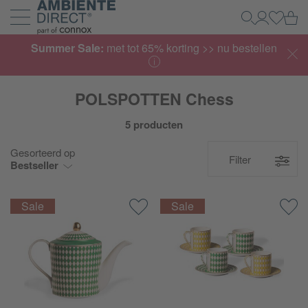
Home
Wi
Zoeken
Mijn acco
Inlogg
Navigatie uit- en inklappen
Summer Sale:
met tot 65% korting >> nu bestellen
POLSPOTTEN Chess
5 producten
Gesorteerd op
Filter
Bestseller