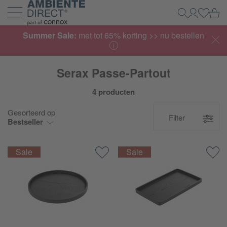
Home
Wi
Zoeken
Mijn acco
Inlogg
Navigatie uit- en inklappen
Summer Sale:
met tot 65% korting >> nu bestellen
Serax Passe-Partout
4 producten
Gesorteerd op
Filter
Bestseller