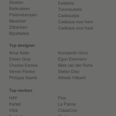
Stoelen
Eettafels
Barkrukken
Tuinmeubels
Plafondlampen
Cadeautips
Meubilair
Cadeaus voor hem
Zitbanken
Cadeaus voor haar
Bijzettafels
Top designer
Alvar Aalto
Konstantin Grcic
Eileen Gray
Egon Eiermann
Charles Eames
Mies van der Rohe
Verner Panton
Stefan Diez
Philippe Starck
Alfredo Häberli
Top merken
HAY
Flos
Kartell
La Palma
Vitra
ClassiCon