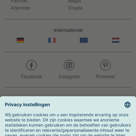
Fermob
Magis
Artemide
Driade
International
Facebook
Instagram
Pinterest
Hotline
+31 204 990 283