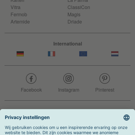
Vitra
ClassiCon
Fermob
Magis
Artemide
Driade
International
Facebook
Instagram
Pinterest
Hotline
+31 204 990 283