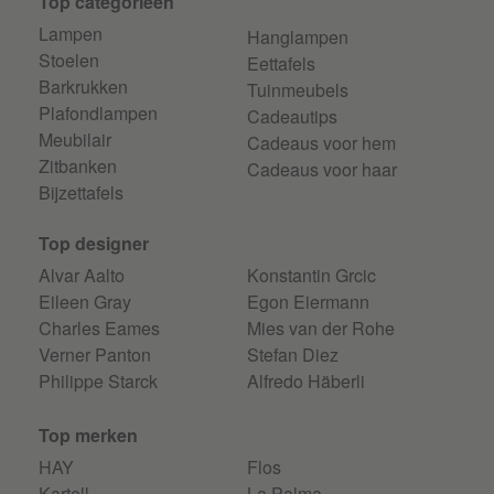
Top categorieen
Lampen
Hanglampen
Stoelen
Eettafels
Barkrukken
Tuinmeubels
Plafondlampen
Cadeautips
Meubilair
Cadeaus voor hem
Zitbanken
Cadeaus voor haar
Bijzettafels
Top designer
Alvar Aalto
Konstantin Grcic
Eileen Gray
Egon Eiermann
Charles Eames
Mies van der Rohe
Verner Panton
Stefan Diez
Philippe Starck
Alfredo Häberli
Top merken
HAY
Flos
Kartell
La Palma