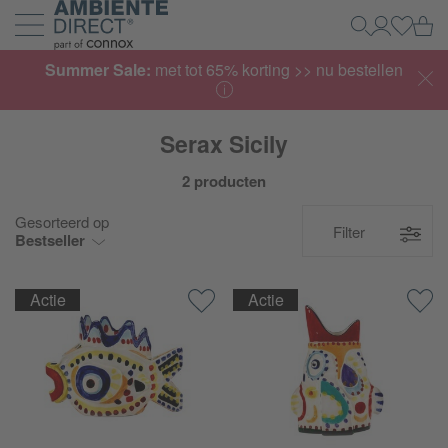
Home
Wi
Zoeken
Mijn acco
Inlogg
Navigatie uit- en inklappen
Summer Sale:
met tot 65% korting >> nu bestellen
Serax Sicily
2 producten
Gesorteerd op
Filter
Bestseller
Actie
Actie