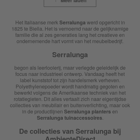
Meer laden
Het Italiaanse merk
Serralunga
werd opgericht in
1825 te Biella. Het is vernoemd naar de gelijknamige
familie die al zes generaties lang het creatieve en
ondernemende hart vormt van het meubelbedrijf.
Serralunga
begon als leerlooierij, maar verlegde geleidelijk de
focus naar industrieel ontwerp. Vandaag heeft het
label kunststof tot zijn handelsmerk verheven.
Polyethylenepoeder wordt handmatig gegoten en
bewerkt volgens de Amerikaanse techniek van het
rotatiegieten. Dit alles vertaalt zich naar eigentijdse
collecties van meubilair en buitenverlichting, maar ook
in de productlijnen
Serralunga planters
en
Serralunga tuinaccessoires
.
De collecties van
Serralunga
bij
AmbienteDirect