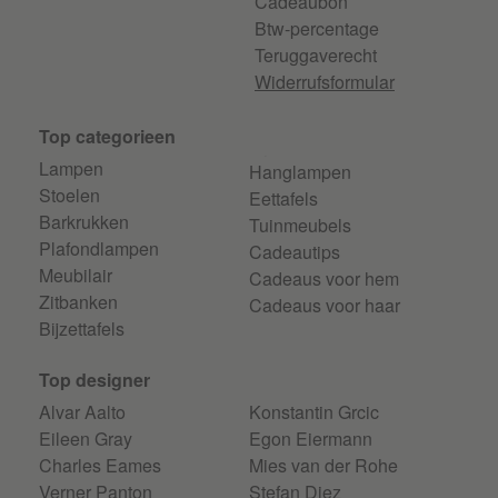
Cadeaubon
Btw-percentage
Teruggaverecht
Widerrufsformular
Top categorieen
Lampen
Hanglampen
Stoelen
Eettafels
Barkrukken
Tuinmeubels
Plafondlampen
Cadeautips
Meubilair
Cadeaus voor hem
Zitbanken
Cadeaus voor haar
Bijzettafels
Top designer
Alvar Aalto
Konstantin Grcic
Eileen Gray
Egon Eiermann
Charles Eames
Mies van der Rohe
Verner Panton
Stefan Diez