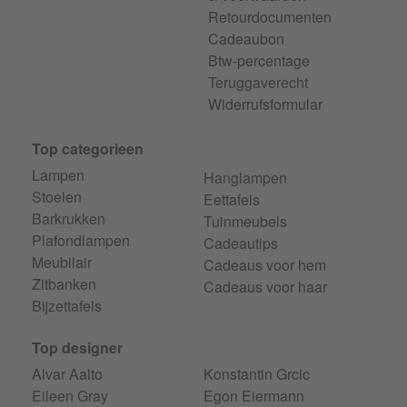
Retourdocumenten
Cadeaubon
Btw-percentage
Teruggaverecht
Widerrufsformular
Top categorieen
Lampen
Hanglampen
Stoelen
Eettafels
Barkrukken
Tuinmeubels
Plafondlampen
Cadeautips
Meubilair
Cadeaus voor hem
Zitbanken
Cadeaus voor haar
Bijzettafels
Top designer
Alvar Aalto
Konstantin Grcic
Eileen Gray
Egon Eiermann