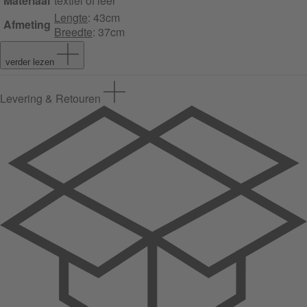
Materiaal
textiel of leer
Lengte
: 43cm
Afmeting
Breedte
: 37cm
verder lezen
Levering & Retouren